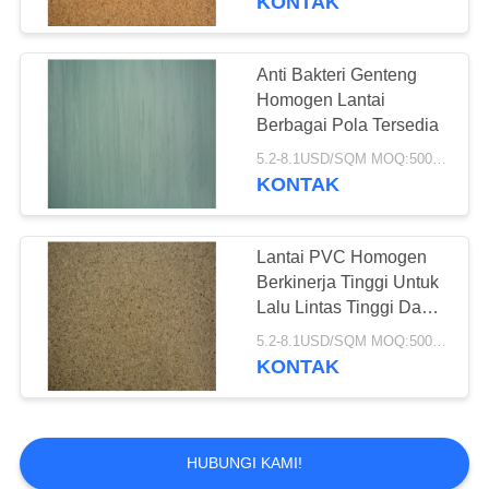
KONTAK
Anti Bakteri Genteng
Homogen Lantai
Berbagai Pola Tersedia
5.2-8.1USD/SQM MOQ:500SQM
KONTAK
Lantai PVC Homogen
Berkinerja Tinggi Untuk
Lalu Lintas Tinggi Dan
Daerah Industri
5.2-8.1USD/SQM MOQ:500SQM
KONTAK
HUBUNGI KAMI!