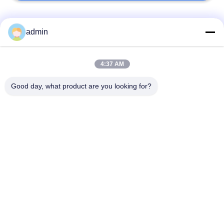
Bad Request
Semua
admin
Lantai ubin vinil
4:37 AM
Lantai PVC Fleksibel
mewah
Good day, what product are you looking for?
lantai pvc rumah
Lantai PVC homogen
sakit
Lantai PVC Anti-
Lembar PVC anti-
statis
statis
Lantai Vinyl Self
Lantai Vinyl Kering
Adhesive