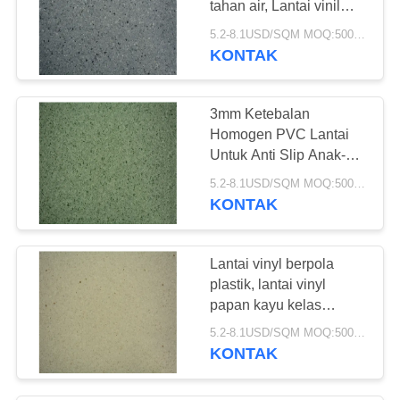
tahan air, Lantai vinil
26
komersial
5.2-8.1USD/SQM MOQ:500SQM
KONTAK
Lantai Vinyl SPC
3mm Ketebalan
Homogen PVC Lantai
Untuk Anti Slip Anak-
anak Play Area
5.2-8.1USD/SQM MOQ:500SQM
KONTAK
15
Lantai vinyl WPC
Lantai vinyl berpola
plastik, lantai vinyl
papan kayu kelas
komersial
5.2-8.1USD/SQM MOQ:500SQM
KONTAK