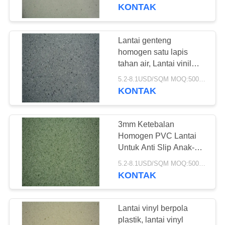
PABRIK
KONTAK
KONTROL
Lantai genteng
25
KUALITAS
homogen satu lapis
Lantai PVC
tahan air, Lantai vinil
komersial
HUBUNGI
homogen
5.2-8.1USD/SQM MOQ:500SQM
KONTAK
KAMI
3mm Ketebalan
BERITA
Homogen PVC Lantai
Untuk Anti Slip Anak-
20
anak Play Area
SEMUA
5.2-8.1USD/SQM MOQ:500SQM
lantai pvc rumah
KONTAK
KASUS
sakit
QUOTE
Lantai vinyl berpola
plastik, lantai vinyl