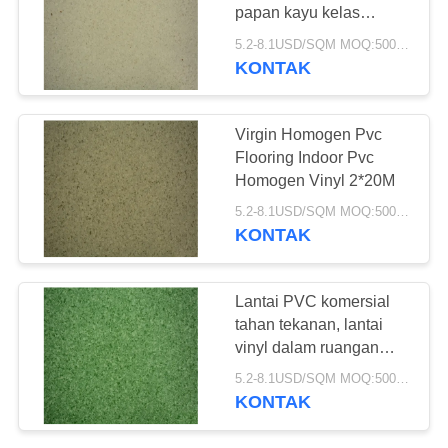
REQUEST
papan kayu kelas
SUATU
komersial
5.2-8.1USD/SQM MOQ:500SQM
KONTAK
23
SITEMAP
Lantai PVC Anti-
Virgin Homogen Pvc
statis
Flooring Indoor Pvc
KEBIJAKAN
Homogen Vinyl 2*20M
PRIVASI
5.2-8.1USD/SQM MOQ:500SQM
KONTAK
15
Lantai PVC komersial
Lembar PVC anti-
tahan tekanan, lantai
vinyl dalam ruangan
statis
ketahanan tinggi
5.2-8.1USD/SQM MOQ:500SQM
KONTAK