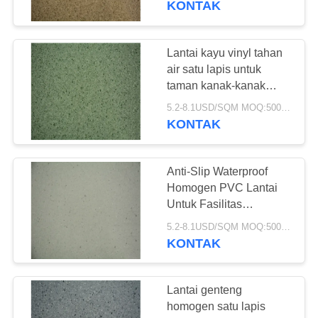
KONTAK
37
Vinyl Klik System
Lantai kayu vinyl tahan
air satu lapis untuk
Flooring
taman kanak-kanak
Ketebalan 2mm
5.2-8.1USD/SQM MOQ:500SQM
KONTAK
Anti-Slip Waterproof
15
Homogen PVC Lantai
Untuk Fasilitas
Lantai Vinyl Lolos
Perawatan Kesehatan
5.2-8.1USD/SQM MOQ:500SQM
KONTAK
Lantai genteng
homogen satu lapis