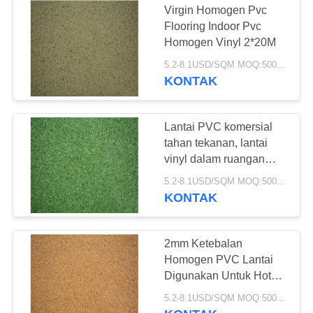
Virgin Homogen Pvc
Flooring Indoor Pvc
Homogen Vinyl 2*20M
5.2-8.1USD/SQM MOQ:500SQM
KONTAK
Lantai PVC komersial
tahan tekanan, lantai
vinyl dalam ruangan
ketahanan tinggi
5.2-8.1USD/SQM MOQ:500SQM
KONTAK
2mm Ketebalan
Homogen PVC Lantai
Digunakan Untuk Hotel /
Perpustakaan / Sekolah
5.2-8.1USD/SQM MOQ:500SQM