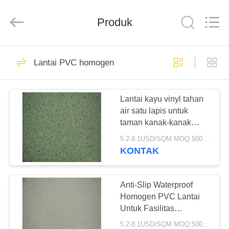
BUILDING
MATERIALS
CO.,LTD.
Produk
All
Rights
Reserved.
Developed
by
RUMAH
14
ECER
Lantai PVC homogen
Lantai PVC
PRODUK
Fleksibel
Lantai kayu vinyl tahan
air satu lapis untuk
TAMPILAN
taman kanak-kanak
VR
Ketebalan 2mm
5.2-8.1USD/SQM MOQ:500SQM
KONTAK
18
TENTANG
Lantai ubin vinil
KITA
Anti-Slip Waterproof
Homogen PVC Lantai
mewah
Untuk Fasilitas
WISATA
Perawatan Kesehatan
5.2-8.1USD/SQM MOQ:500SQM