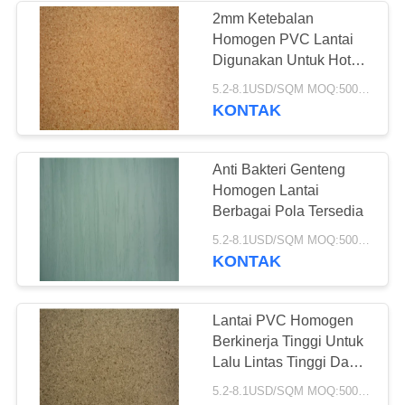
2mm Ketebalan
Homogen PVC Lantai
49
Digunakan Untuk Hotel /
Perpustakaan / Sekolah
5.2-8.1USD/SQM MOQ:500SQM
Lantai Vinyl Kering
KONTAK
Anti Bakteri Genteng
Homogen Lantai
Berbagai Pola Tersedia
51
5.2-8.1USD/SQM MOQ:500SQM
KONTAK
Lantai Vinyl Self
Adhesive
Lantai PVC Homogen
Berkinerja Tinggi Untuk
Lalu Lintas Tinggi Dan
Daerah Industri
5.2-8.1USD/SQM MOQ:500SQM