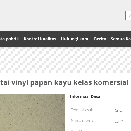
ta pabrik
Kontrol kualitas
Hubungi kami
Berita
Semua Ka
antai vinyl papan kayu kelas komersial
Informasi Dasar
Tempat asal:
Cina
Nama merek:
ESTY