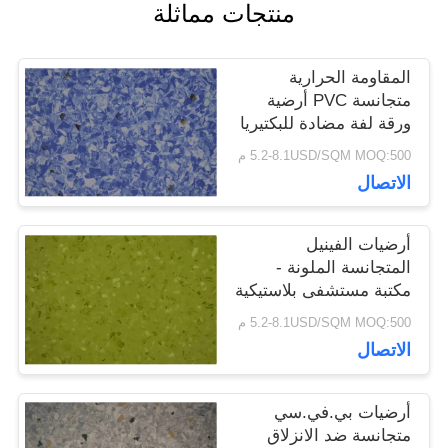
منتجات مماثلة
القضايا
المقاومة الحرارية
متجانسة PVC أرضية
اطلب
ورقة لفة مضادة للبكتيريا
غير الزلقة
اقتباس
5.2-8.1USD/SQM MOQ:500 م
الاتصال
خريطة
أرضيات الفينيل
المتجانسة الملونة -
الموقع
مكتبة مستشفى بلاستيكية
صديقة للبيئة
5.2-8.1USD/SQM MOQ:500 م
سياسة
الاتصال
الخصوصية
أرضيات بي.في.سي
متجانسة ضد الانزلاق