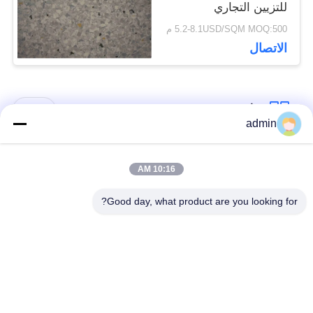
للتزيين التجاري
والمستشفى
5.2-8.1USD/SQM MOQ:500 م
الاتصال
فئات شعبية
جميع
admin
الأرضيات المرنة من
10:16 AM
أرضيات الفينيل الفاخرة
البلاستيك
Good day, what product are you looking for?
أرضيات متجانسة من
أرضيات من البروتوكول
PVC
في المستشفى
أرضيات PVC مضادة
ورق PVC مضاد
للستاتيكية
للستاتيكية