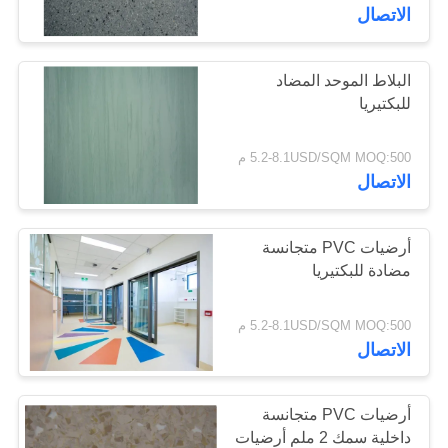
المصنع
الاتصال
مراقبة
البلاط الموحد المضاد
للبكتيريا
الجودة
5.2-8.1USD/SQM MOQ:500 م
اتصل
الاتصال
بنا
أرضيات PVC متجانسة
أخبار
مضادة للبكتيريا
5.2-8.1USD/SQM MOQ:500 م
القضايا
الاتصال
اطلب
أرضيات PVC متجانسة
اقتباس
داخلية سمك 2 ملم أرضيات