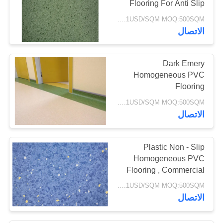
Flooring For Anti Slip
Kids Play Area
5.2-8.1USD/SQM MOQ:500SQM
الاتصال
Dark Emery
Homogeneous PVC
Flooring
5.2-8.1USD/SQM MOQ:500SQM
الاتصال
Plastic Non - Slip
Homogeneous PVC
Flooring , Commercial
Vinyl Flooring Sheet
5.2-8.1USD/SQM MOQ:500SQM
الاتصال