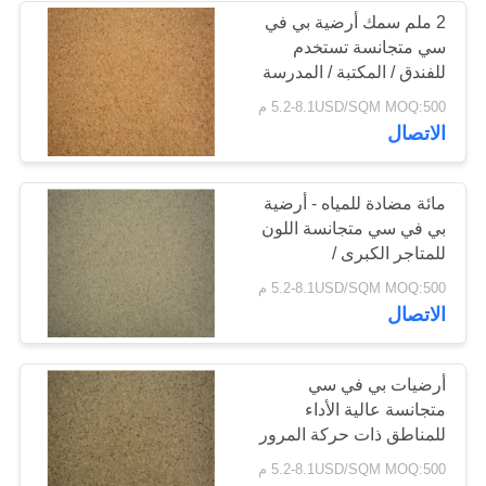
2 ملم سمك أرضية بي في
سي متجانسة تستخدم
للفندق / المكتبة / المدرسة
5.2-8.1USD/SQM MOQ:500 م
الاتصال
مائة مضادة للمياه - أرضية
بي في سي متجانسة اللون
للمتاجر الكبرى /
المستودعات
5.2-8.1USD/SQM MOQ:500 م
الاتصال
أرضيات بي في سي
متجانسة عالية الأداء
للمناطق ذات حركة المرور
العالية والصناعية
5.2-8.1USD/SQM MOQ:500 م