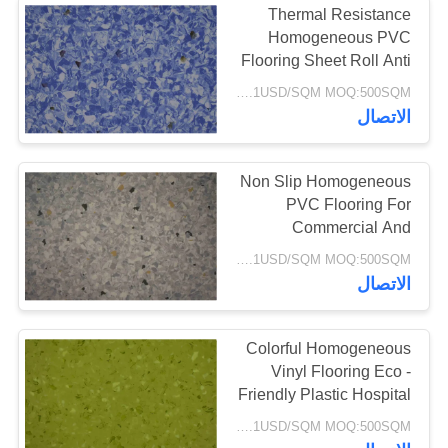
Thermal Resistance
Homogeneous PVC
Flooring Sheet Roll Anti
Bacteria Non Slip
5.2-8.1USD/SQM MOQ:500SQM
الاتصال
Non Slip Homogeneous
PVC Flooring For
Commercial And
Hospital Decoration
5.2-8.1USD/SQM MOQ:500SQM
الاتصال
Colorful Homogeneous
Vinyl Flooring Eco -
Friendly Plastic Hospital
Library
5.2-8.1USD/SQM MOQ:500SQM