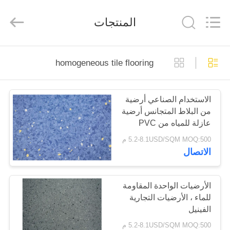
ESTY
BUILDING
MATERIALS
المنتجات
CO.,LTD.
All
Rights
Reserved.
Developed
المنزل
by
ECER
homogeneous tile flooring
المنتجات
الاستخدام الصناعي أرضية
من البلاط المتجانس أرضية
برنامج
عازلة للمياه من PVC
VR
5.2-8.1USD/SQM MOQ:500 م
الاتصال
حولنا
الأرضيات الواحدة المقاومة
للماء ، الأرضيات التجارية
جولة
الفينيل
في
5.2-8.1USD/SQM MOQ:500 م