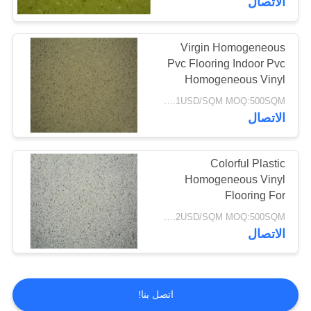
الاتصال
Virgin Homogeneous
Pvc Flooring Indoor Pvc
Homogeneous Vinyl
2*20M
5.2-8.1USD/SQM MOQ:500SQM
الاتصال
Colorful Plastic
Homogeneous Vinyl
Flooring For
Kindergarten School /
8.1-11.2USD/SQM MOQ:500SQM
Office Buildings
الاتصال
اتصل بنا!