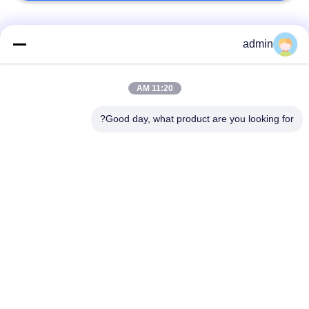
فئات شعبية
جميع
admin
الأرضيات المرنة من
11:20 AM
أرضيات الفينيل الفاخرة
البلاستيك
Good day, what product are you looking for?
أرضيات متجانسة من
أرضيات من البروتوكول
PVC
في المستشفى
أرضيات PVC مضادة
ورق PVC مضاد
للستاتيكية
للستاتيكية
أرضيات الفينيل ذاتية
أرضية الفينيل الجافة
الارتباط