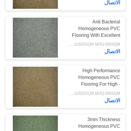
الاتصال
Anti Bacterial
Homogeneous PVC
Flooring With Excellent
Chemical Resistance
5.2-8.1USD/SQM MOQ:500SQM
الاتصال
High Performance
Homogeneous PVC
Flooring For High -
Traffic And Industrial
5.2-8.1USD/SQM MOQ:500SQM
Areas
الاتصال
3mm Thickness
Homogeneous PVC