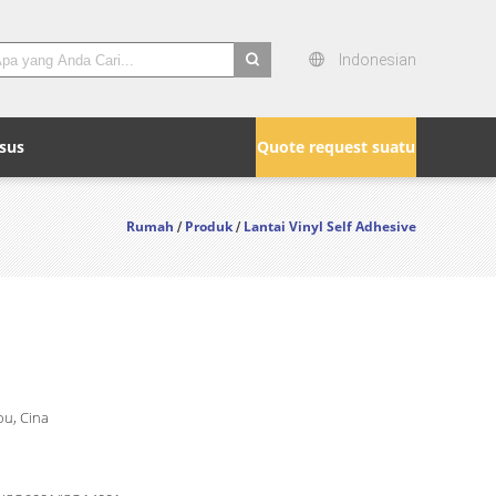
Indonesian
search
sus
Quote request suatu
Rumah
Produk
Lantai Vinyl Self Adhesive
/
/
u, Cina