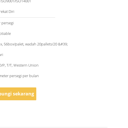
/ ISO9001/ISO14001
ekat Diri
 persegi
otiable
x, 56box/palet, wadah 20pallets/20 &#39;
ri
 D/P, T/T, Western Union
eter persegi per bulan
ungi sekarang