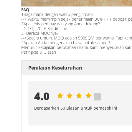
FAQ
1Bagaimana dengan waktu pengiriman?
--> Waktu memimpin sejak penerimaan 30% T / T deposit pem
2Apa jenis pembayaran yang Anda dukung?
--> T/T, L/C, E-Kredit Line
3- Berapa MOQnya?
-->Secara umum, MOQ adalah 500SQM per warna, Tapi kami 
4Apakah Anda mengenakan biaya untuk sampel?
Menurut kebijakan perusahaan kami, kami menyediakan sampe
Peringkat & Ulasan
Penilaian Keseluruhan
4.0
Berdasarkan 50 ulasan untuk pemasok ini