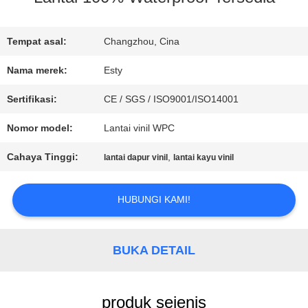
WISATA
Tempat asal:
Changzhou, Cina
PABRIK
Nama merek:
Esty
Sertifikasi:
CE / SGS / ISO9001/ISO14001
KONTROL
Nomor model:
Lantai vinil WPC
KUALITAS
Cahaya Tinggi:
,
lantai dapur vinil
lantai kayu vinil
HUBUNGI
HUBUNGI KAMI!
KAMI
BUKA DETAIL
BERITA
produk sejenis