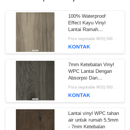
SEMUA
100% Waterproof
KASUS
Effect Kayu Vinyl
Lantai Ramah
Lingkungan - Bebas
Price negotiable MOQ:500 meter persegi
dari Formaldehida
QUOTE
KONTAK
REQUEST
7mm Ketebalan Vinyl
SUATU
WPC Lantai Dengan
Absorpsi Dan
Pengurangan
Price negotiable MOQ:500 meter persegi
Kebisingan
SITEMAP
KONTAK
Lantai vinyl WPC tahan
KEBIJAKAN
air untuk rumah 5.5mm
- 7mm Ketebalan
PRIVASI