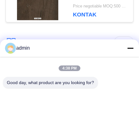
Price negotiable MOQ:500 meter persegi
KONTAK
Bad Request
Semua
admin
Lantai ubin vinil
4:38 PM
Lantai PVC Fleksibel
mewah
Good day, what product are you looking for?
lantai pvc rumah
Lantai PVC homogen
sakit
Lantai PVC Anti-
Lembar PVC anti-
statis
statis