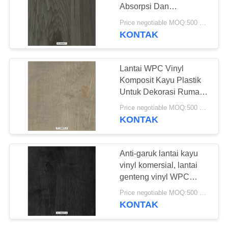
REQUEST
Absorpsi Dan
SUATU
Pengurangan
Price negotiable MOQ:500 meter persegi
Kebisingan
KONTAK
SITEMAP
Lantai WPC Vinyl
Komposit Kayu Plastik
KEBIJAKAN
Untuk Dekorasi Rumah
PRIVASI
Sakit / Gym / Booth
Price negotiable MOQ:500 meter persegi
KONTAK
Anti-garuk lantai kayu
vinyl komersial, lantai
genteng vinyl WPC
tahan air
Price negotiable MOQ:500 meter persegi
KONTAK