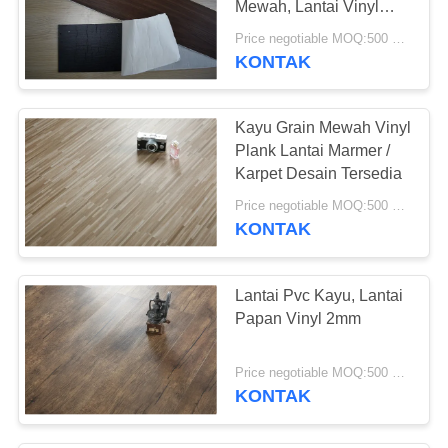
Mewah, Lantai Vinyl
Komersial Ketebalan
Price negotiable MOQ:500 meter persegi
3mm
KONTAK
Kayu Grain Mewah Vinyl
Plank Lantai Marmer /
Karpet Desain Tersedia
Price negotiable MOQ:500 meter persegi
KONTAK
Lantai Pvc Kayu, Lantai
Papan Vinyl 2mm
Price negotiable MOQ:500 meter persegi
KONTAK