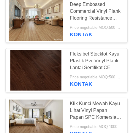
Deep Embossed
Commercial Vinyl Plank
Flooring Resistance
Indentation Tersedia
Price negotiable MOQ:500 meter persegi
KONTAK
Fleksibel Stocklot Kayu
Plastik Pvc Vinyl Plank
Lantai Sertifikat CE
Price negotiable MOQ:500 meter persegi
KONTAK
Klik Kunci Mewah Kayu
Lihat Vinyl Papan
Papan SPC Komersial
Mewah Vinyl Tile
Price negotiable MOQ:1000 Meter Persegi