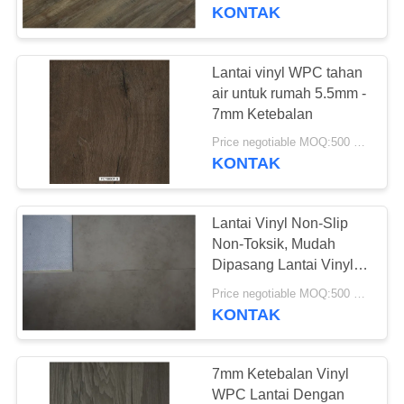
PABRIK
KONTAK
KONTROL
Lantai vinyl WPC tahan
KUALITAS
air untuk rumah 5.5mm -
7mm Ketebalan
HUBUNGI
Price negotiable MOQ:500 meter persegi
KONTAK
KAMI
Lantai Vinyl Non-Slip
BERITA
Non-Toksik, Mudah
Dipasang Lantai Vinyl
Kayu Papan
SEMUA
Price negotiable MOQ:500 meter persegi
KONTAK
KASUS
QUOTE
7mm Ketebalan Vinyl
WPC Lantai Dengan