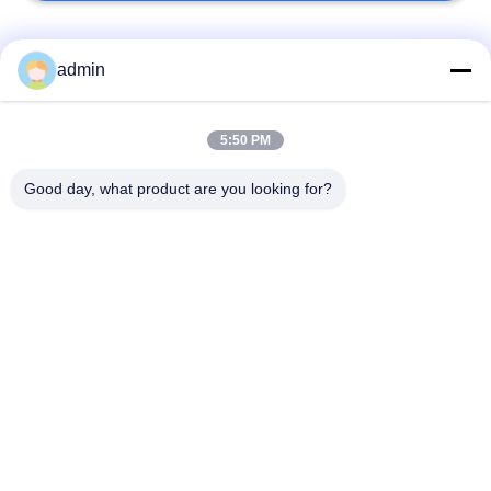
Bad Request
Semua
admin
Lantai ubin vinil
5:50 PM
Lantai PVC Fleksibel
mewah
Good day, what product are you looking for?
lantai pvc rumah
Lantai PVC homogen
sakit
Lantai PVC Anti-
Lembar PVC anti-
statis
statis
Lantai Vinyl Self
Lantai Vinyl Kering
Adhesive