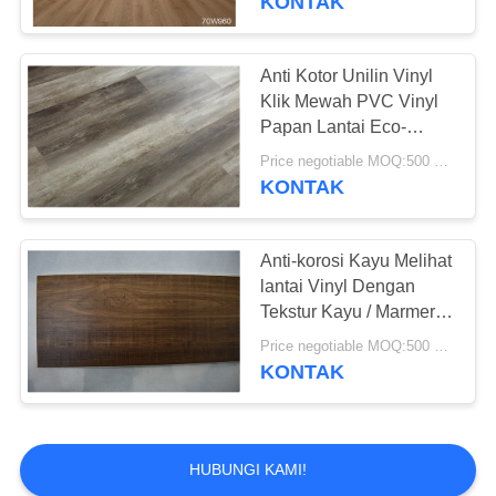
KONTAK
Anti Kotor Unilin Vinyl
Klik Mewah PVC Vinyl
Papan Lantai Eco-
Friendly
Price negotiable MOQ:500 meter persegi
KONTAK
Anti-korosi Kayu Melihat
lantai Vinyl Dengan
Tekstur Kayu / Marmer /
Karpet
Price negotiable MOQ:500 meter persegi
KONTAK
HUBUNGI KAMI!