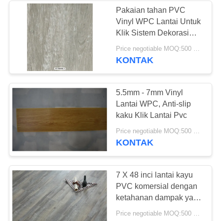
Pakaian tahan PVC
Vinyl WPC Lantai Untuk
Klik Sistem Dekorasi
dalam ruangan
Price negotiable MOQ:500 meter persegi
KONTAK
5.5mm - 7mm Vinyl
Lantai WPC, Anti-slip
kaku Klik Lantai Pvc
Price negotiable MOQ:500 meter persegi
KONTAK
7 X 48 inci lantai kayu
PVC komersial dengan
ketahanan dampak yang
kuat
Price negotiable MOQ:500 meter persegi