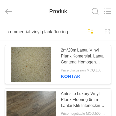
BUILDING
MATERIALS
CO.,LTD.
Produk
All
Rights
Reserved.
Developed
by
RUMAH
ECER
commercial vinyl plank flooring
PRODUK
2m*20m Lantai Vinyl
Plank Komersial, Lantai
TAMPILAN
Genteng Homogen
VR
Berwarna Berbagai
Price discussion MOQ:100 meter persegi
KONTAK
TENTANG
KITA
Anti-slip Luxury Vinyl
Plank Flooring 6mm
Lantai Klik Interlocking
WISATA
Tiles
Price negotiable MOQ:500 meter persegi