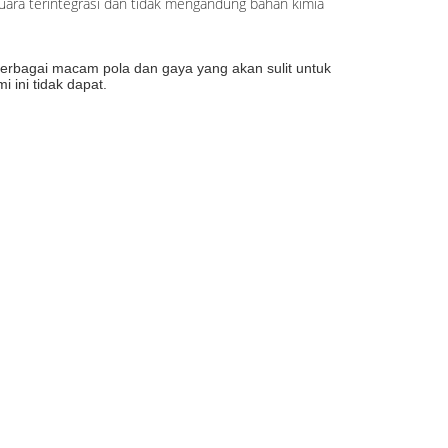
suara terintegrasi dan tidak mengandung bahan kimia
berbagai macam pola dan gaya yang akan sulit untuk
 ini tidak dapat.