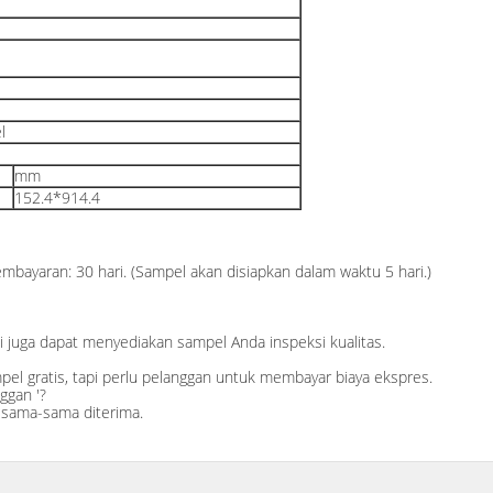
l
mm
152.4*914.4
bayaran: 30 hari. (Sampel akan disiapkan dalam waktu 5 hari.)
juga dapat menyediakan sampel Anda inspeksi kualitas.
l gratis, tapi perlu pelanggan untuk membayar biaya ekspres.
ggan '?
 sama-sama diterima.