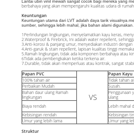
Lantai ubin vinil mewah sangat cocok bagi mereka yang me
berbahaya yang akan mempengaruhi kualitas udara di rumah
Keuntungan
Keuntungan utama dari LVT adalah daya tarik visualnya.m
sumber, sehingga lebih mahal, jika bahan alami digunakan.L
1Perlindungan lingkungan, menyelamatkan kayu keras, meny
2.Waterproof & Firebrick, Ini adalah water repellent, sehingg
3.Anti-korosi & panjang umur, menyediakan industri dengan p
4.Anti-garuk & stain repellent, lapisan kualitas tinggi mem
5.Ramah lingkungan, tidak ada komponen berbahaya atau kim
6Tidak ada pembengkakan ketika terkena air.
7.Durable, tidak akan memperluas atau kontrak, sangat stabil
Papan PVC
Papan Kayu
100% tahan air
Tidak tahan ai
Perbaikan Mudah
Susah.
Bahan daur ulang Ramah
Penggunaan ya
VS
lingkungan
ulang
Biaya rendah
Lebih mahal 
Kebisingan rendah
Kebisingan tin
Umur yang lebih lama
Umur yang le
Struktur