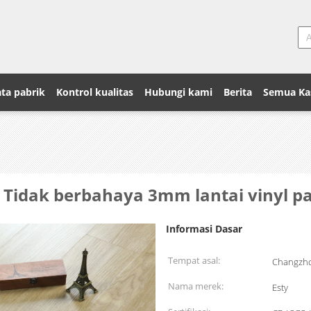
ta pabrik
Kontrol kualitas
Hubungi kami
Berita
Semua Ka
, Tidak berbahaya 3mm lantai vinyl p
Informasi Dasar
Tempat asal:
Changzho
Nama merek:
Esty