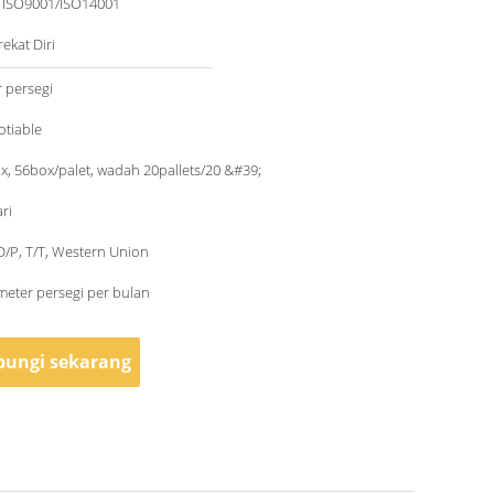
/ ISO9001/ISO14001
ekat Diri
 persegi
otiable
x, 56box/palet, wadah 20pallets/20 &#39;
ri
 D/P, T/T, Western Union
eter persegi per bulan
ungi sekarang