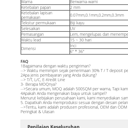
Warna
Berwarna-warni
Ketebalan papan
2 mm
Ketebalan lapisan
0.07mm,0.1mm,0.2mm,0.3mm
pemakaian
Tekstur permukaan
Biji kayu
Selesaikan
UV
Pemasangan
Lem, mengelupas dan menempe
Waktu lead
15 ~ 30 hari
Inci
Dimensi
6" * 36"
FAQ
1Bagaimana dengan waktu pengiriman?
--> Waktu memimpin sejak penerimaan 30% T / T deposit pem
2Apa jenis pembayaran yang Anda dukung?
--> T/T, L/C, E-Kredit Line
3- Berapa MOQnya?
-->Secara umum, MOQ adalah 500SQM per warna, Tapi kami 
4Apakah Anda mengenakan biaya untuk sampel?
Menurut kebijakan perusahaan kami, kami menyediakan sampe
5. Dapatkah Anda memproduksi sesuai dengan desain pelan
-->Tentu, kami adalah produsen profesional, OEM dan ODM
Peringkat & Ulasan
Penilaian Keseluruhan