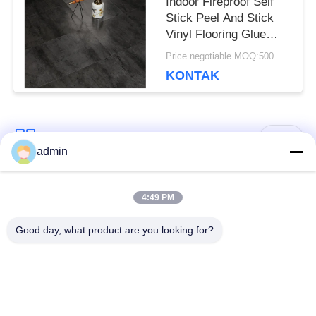
Indoor Fireproof Self
Stick Peel And Stick
Vinyl Flooring Glue
Down Lvt
Price negotiable MOQ:500 meter persegi
KONTAK
Bad Request
Semua
admin
Lantai ubin vinil
4:49 PM
Lantai PVC Fleksibel
mewah
Good day, what product are you looking for?
lantai pvc rumah
Lantai PVC homogen
sakit
Lantai PVC Anti-
Lembar PVC anti-