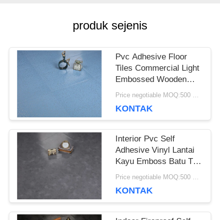
SEMUA
produk sejenis
KASUS
Pvc Adhesive Floor
Tiles Commercial Light
QUOTE
Embossed Wooden
Plastic Floor Tiles
Price negotiable MOQ:500 meter persegi
REQUEST
KONTAK
SUATU
Interior Pvc Self
Adhesive Vinyl Lantai
SITEMAP
Kayu Emboss Batu Tile
Oak
Price negotiable MOQ:500 meter persegi
KONTAK
KEBIJAKAN
PRIVASI