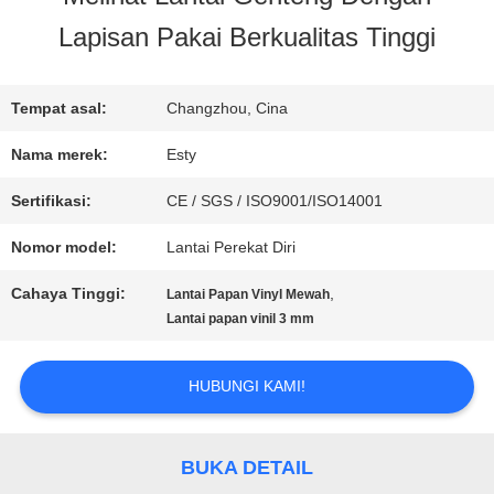
Lapisan Pakai Berkualitas Tinggi
WISATA
PABRIK
Tempat asal:
Changzhou, Cina
Nama merek:
Esty
KONTROL
Sertifikasi:
CE / SGS / ISO9001/ISO14001
KUALITAS
Nomor model:
Lantai Perekat Diri
Cahaya Tinggi:
,
Lantai Papan Vinyl Mewah
HUBUNGI
Lantai papan vinil 3 mm
KAMI
HUBUNGI KAMI!
BERITA
BUKA DETAIL