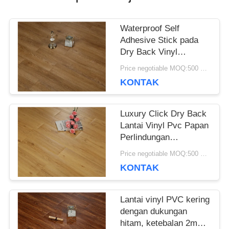
SEMUA
Waterproof Self
KASUS
Adhesive Stick pada
Dry Back Vinyl
Flooring Anti-korosi
Price negotiable MOQ:500 meter persegi
QUOTE
KONTAK
REQUEST
Luxury Click Dry Back
SUATU
Lantai Vinyl Pvc Papan
Perlindungan
Lingkungan
Price negotiable MOQ:500 meter persegi
SITEMAP
KONTAK
Lantai vinyl PVC kering
KEBIJAKAN
dengan dukungan
hitam, ketebalan 2mm /
PRIVASI