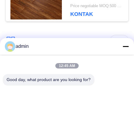
3mm
Price negotiable MOQ:500 meter persegi
KONTAK
Bad Request
Semua
admin
Lantai ubin vinil
12:45 AM
Lantai PVC Fleksibel
mewah
Good day, what product are you looking for?
lantai pvc rumah
Lantai PVC homogen
sakit
Lantai PVC Anti-
Lembar PVC anti-
statis
statis