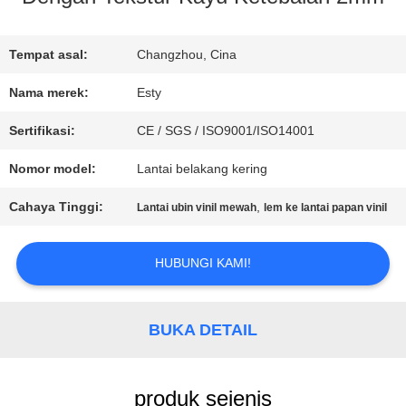
WISATA
Tempat asal:
Changzhou, Cina
PABRIK
Nama merek:
Esty
Sertifikasi:
CE / SGS / ISO9001/ISO14001
KONTROL
Nomor model:
Lantai belakang kering
KUALITAS
Cahaya Tinggi:
,
Lantai ubin vinil mewah
lem ke lantai papan vinil
HUBUNGI
HUBUNGI KAMI!
KAMI
BUKA DETAIL
BERITA
produk sejenis