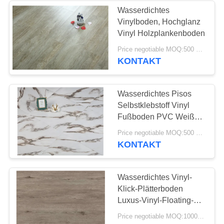
Wasserdichtes
Vinylboden, Hochglanz
Vinyl Holzplankenboden
Price negotiable MOQ:500 Quadratmeter
KONTAKT
Wasserdichtes Pisos
Selbstklebstoff Vinyl
Fußboden PVC Weiß
hellgrau Eichenfliesen
Price negotiable MOQ:500 Quadratmeter
KONTAKT
Wasserdichtes Vinyl-
Klick-Plätterboden
Luxus-Vinyl-Floating-
Boden einfache Wartung
Price negotiable MOQ:1000 Quadratmeter