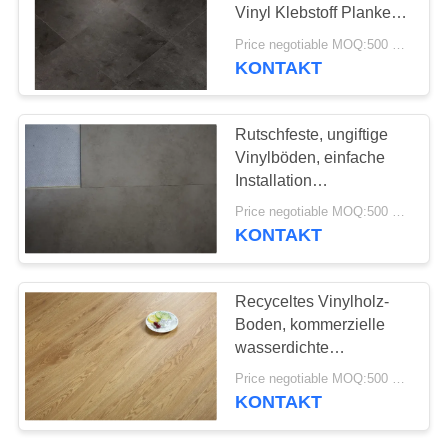
ANGEBOT
Vinyl Klebstoff Planken
Anti - Kratzer
Price negotiable MOQ:500 Quadratmeter
SITEMAP
KONTAKT
DATENSCHUTZRICHTLINIE
Rutschfeste, ungiftige
Vinylböden, einfache
Installation
Vinylholzplankenböden
Price negotiable MOQ:500 Quadratmeter
KONTAKT
Recyceltes Vinylholz-
Boden, kommerzielle
wasserdichte
Vinylböden
Price negotiable MOQ:500 Quadratmeter
KONTAKT