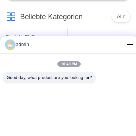
Beliebte Kategorien
Alle
Flexible PVC-
Luxusvinylfliesenbodenbela
Bodenbelag
admin
homogene PVC-
PVC-Bodenbelag für
10:48 PM
Böden
Krankenhäuser
Good day, what product are you looking for?
Anti-statische PVC-
Anti-statische PVC-
Böden
Blätter
Dry Back-Vinyl-
selbstklebender
Bodenbelag
Vinylbodenbelag