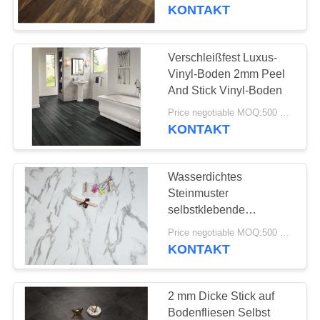
WERKSBESICHTIGUNG
KONTAKT
QUALITÄTSKONTROLLE
Verschleißfest Luxus-
Vinyl-Boden 2mm Peel
KONTAKT
And Stick Vinyl-Boden
MIT
Price negotiable MOQ:500 Quadratmeter
KONTAKT
UNS
Wasserdichtes
NEUIGKEITEN
Steinmuster
selbstklebende
Vinylfliesen Luxus-Klick-
RECHTSSACHEN
Price negotiable MOQ:500 Quadratmeter
Vinyl-Boden
KONTAKT
BITTE UM
EIN
2 mm Dicke Stick auf
Bodenfliesen Selbst