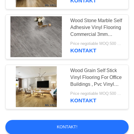
KONTAKT
Wood Stone Marble Self
Adhesive Vinyl Flooring
Commercial 3mm
Thickness
Price negotiable MOQ:500 square meters
KONTAKT
Wood Grain Self Stick
Vinyl Flooring For Office
Buildings , Pvc Vinyl
Flooring
Price negotiable MOQ:500 square meters
KONTAKT
KONTAKT!