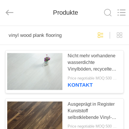
BUILDING
MATERIALS
CO.,LTD.
Produkte
All
Rights
Reserved.
Developed
by
ZU
ECER
vinyl wood plank flooring
HAUSE
Nicht mehr vorhandene
PRODUKTE
wasserdichte
Vinylböden, recycelte
VR-
Vinylholzplankenböden
Price negotiable MOQ:500 Quadratmeter
SHOW
KONTAKT
ÜBER
Ausgeprägt in Register
Kunststoff
UNS
selbstklebende Vinyl-
Bodenholzplatte
Price negotiable MOQ:500 Quadratmeter