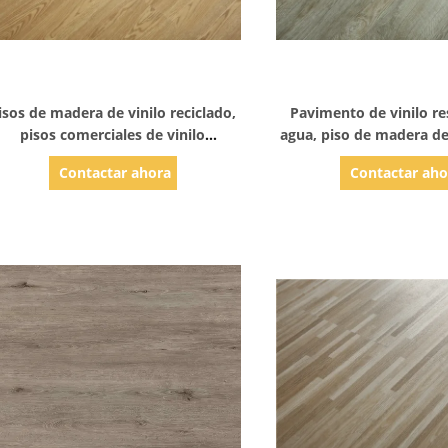
Mostrar detalles
Mostrar detal
isos de madera de vinilo reciclado,
Pavimento de vinilo re
pisos comerciales de vinilo
agua, piso de madera d
impermeables
vinilo de alto br
Contactar ahora
Contactar aho