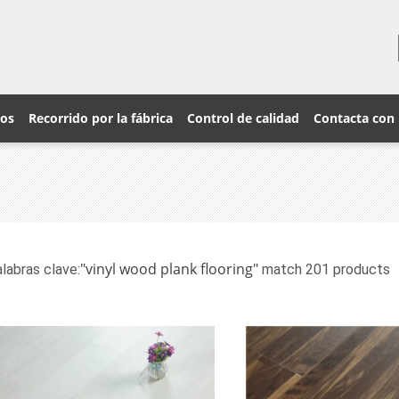
ros
Recorrido por la fábrica
Control de calidad
Contacta con
"vinyl wood plank flooring"
labras clave:
match 201 products