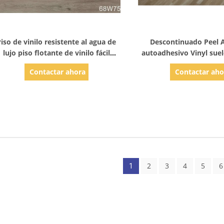
Mostrar detalles
Mostrar detal
iso de vinilo resistente al agua de
Descontinuado Peel 
lujo piso flotante de vinilo fácil
autoadhesivo Vinyl suel
mantenimiento
de tablón
Contactar ahora
Contactar aho
2
3
4
5
6
1