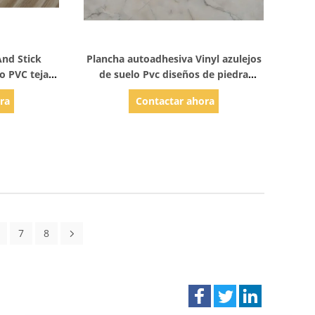
les
Mostrar detalles
And Stick
Plancha autoadhesiva Vinyl azulejos
o PVC tejas
de suelo Pvc diseños de piedra
natural
ra
Contactar ahora
7
8