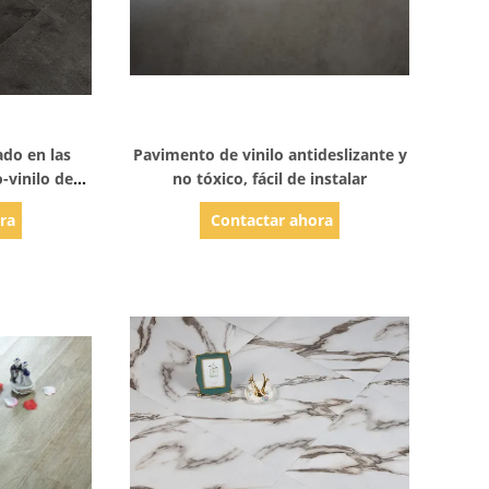
les
Mostrar detalles
do en las
Pavimento de vinilo antideslizante y
-vinilo de
no tóxico, fácil de instalar
i-rasguños
ra
Contactar ahora