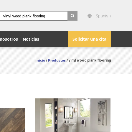
Spanish
search
 nosotros
Noticias
Solicitar una cita
Inicio
Productos
/
/ vinyl wood plank flooring