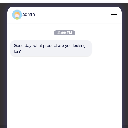
admin
Contactar Ahora
11:00 PM
JIANGSU ESTY BUILDING
Good day, what product are you looking 
MATERIALS CO.,LTD
for?
C-floor 4, R&D HUB 3 No. 18,
Changwu Middle Road,
distrito de Wujin, ciudad de
Changzhou, 213161, Jiangsu,
China
86-0519-00000000
test@test.com