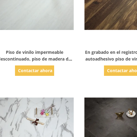
Mostrar detalles
Mostrar detal
Piso de vinilo impermeable
En grabado en el registr
descontinuado, piso de madera de
autoadhesivo piso de vin
vinilo reciclado
madera
Contactar ahora
Contactar aho