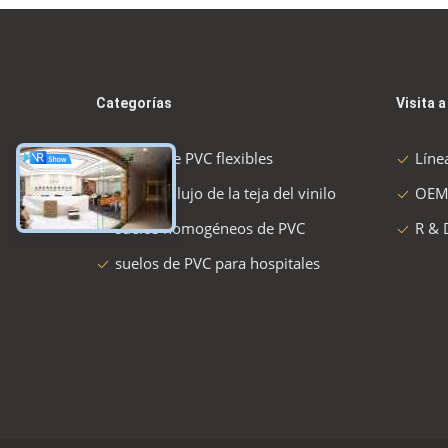
Categorías
Visita a
Suelos de PVC flexibles
Líne
suelo de lujo de la teja del vinilo
OEM
suelos homogéneos de PVC
R & 
suelos de PVC para hospitales