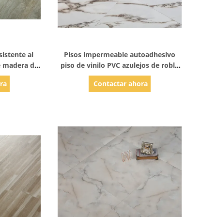
les
Mostrar detalles
sistente al
Pisos impermeable autoadhesivo
e madera de
piso de vinilo PVC azulejos de roble
illo
gris claro blanco
ra
Contactar ahora