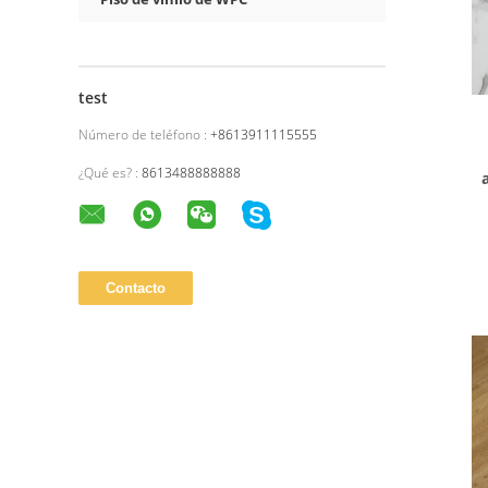
test
Número de teléfono :
+8613911115555
¿Qué es? :
8613488888888