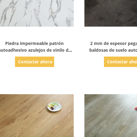
Mostrar detalles
Mostrar detal
Piedra impermeable patrón
2 mm de espesor pega
autoadhesivo azulejos de vinilo de
baldosas de suelo auto
lujo Click piso de plancha de vinilo
adhesivo tablones ant
Contactar ahora
Contactar aho