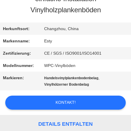
UNS
Vinylholzplankenböden
WERKSBESICHTIGUNG
Herkunftsort:
Changzhou, China
Markenname:
Esty
QUALITÄTSKONTROLLE
Zertifizierung:
CE / SGS / ISO9001/ISO14001
Modellnummer:
WPC-Vinylböden
KONTAKT
Markieren:
,
Handelsvinylplankenbodenbelag
MIT
Vinylhölzerner Bodenbelag
UNS
KONTAKT!
NEUIGKEITEN
DETAILS ENTFALTEN