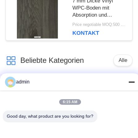
7 mm Dicke Vinyl
WPC-Boden mit
Absorption und
Geräuschreduzierung
Price negotiable MOQ:500 Quadratmeter
KONTAKT
Beliebte Kategorien
Alle
admin
Flexible PVC-
Luxusvinylfliesenbodenbela
Bodenbelag
6:15 AM
homogene PVC-
PVC-Bodenbelag für
Good day, what product are you looking for?
Böden
Krankenhäuser
Anti-statische PVC-
Anti-statische PVC-