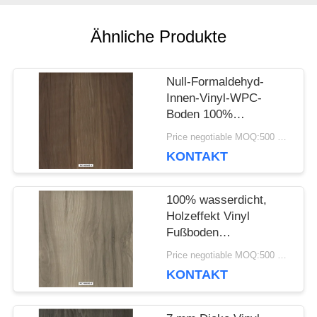
RECHTSSACHEN
Ähnliche Produkte
BITTE UM
Null-Formaldehyd-
Innen-Vinyl-WPC-
EIN
Boden 100%
wasserdicht verfügbar
Price negotiable MOQ:500 Quadratmeter
ANGEBOT
KONTAKT
SITEMAP
100% wasserdicht,
Holzeffekt Vinyl
Fußboden
DATENSCHUTZRICHTLINIE
umweltfreundlich - frei
Price negotiable MOQ:500 Quadratmeter
von Formaldehyd
KONTAKT