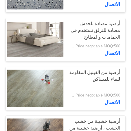
المصنع
الاتصال
مراقبة
أرضية مضادة للخدش
25
مضادة للنزلق تستخدم في
الجودة
أرضيات متجانسة من
الحمامات والمطابخ
Price negotiable MOQ:500 متر مربع
PVC
اتصل
الاتصال
بنا
أرضية من الفينيل المقاومة
أخبار
للماء للمساكن
20
Price negotiable MOQ:500 متر مربع
القضايا
أرضيات من
الاتصال
البروتوكول في
اطلب
أرضية خشبية من خشب
المستشفى
اقتباس
الخشب ، أرضية خشبية من