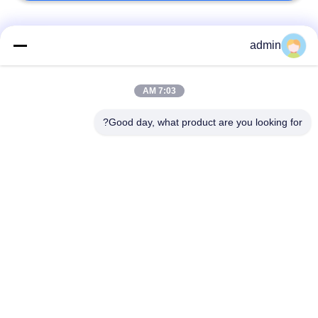
فئات شعبية
جميع
admin
الأرضيات المرنة من
7:03 AM
أرضيات الفينيل الفاخرة
البلاستيك
Good day, what product are you looking for?
أرضيات متجانسة من
أرضيات من البروتوكول
PVC
في المستشفى
أرضيات PVC مضادة
ورق PVC مضاد
للستاتيكية
للستاتيكية
أرضيات الفينيل ذاتية
أرضية الفينيل الجافة
الارتباط