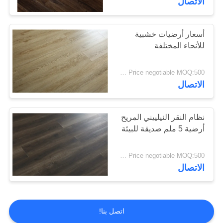
الاتصال
أسعار أرضيات خشبية
للأنحاء المختلفة
Price negotiable MOQ:500 متر مربع
الاتصال
نظام النقر النيلييني المريح
أرضية 5 ملم صديقة للبيئة
Price negotiable MOQ:500 متر مربع
الاتصال
اتصل بنا!