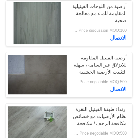
أرضية من اللوحات الفينيلية
المقاومة للماء مع معالجة
49
صحية
Price discussion MOQ:100 مترا مربعا
أرضية الفينيل الجافة
الاتصال
أرضية الفينيل المقاومة
للانزلاق غير السامة ، سهلة
التثبيت الأرضية الخشبية
51
Price negotiable MOQ:500 متر مربع
الاتصال
أرضيات الفينيل ذاتية
الارتباط
ارتداء طبقة الفينيل النقرة
نظام الأرضيات مع خصائص
مكافحة الزحف / مكافحة
الخدش
Price negotiable MOQ:500 متر مربع