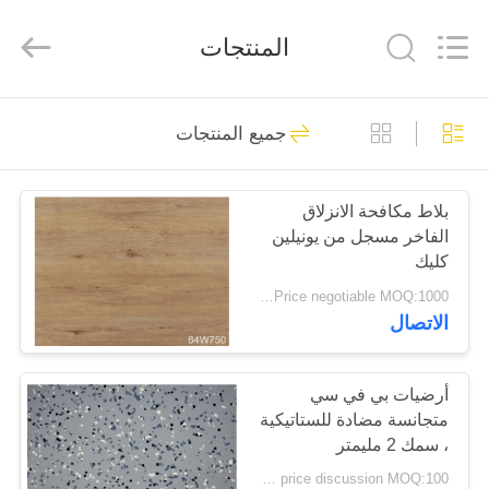
ESTY
BUILDING
MATERIALS
المنتجات
CO.,LTD.
All
Rights
Reserved.
Developed
المنزل
14
by
ECER
جميع المنتجات
الأرضيات المرنة من
المنتجات
البلاستيك
بلاط مكافحة الانزلاق
الفاخر مسجل من يونيلين
برنامج
كليك
VR
Price negotiable MOQ:1000 متر مربع
الاتصال
18
حولنا
أرضيات الفينيل
أرضيات بي في سي
متجانسة مضادة للستاتيكية
جولة
الفاخرة
، سمك 2 مليمتر
في
price discussion MOQ:100 مترا مربعا