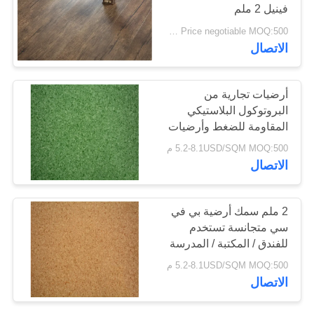
فينيل 2 ملم
خريطة
Price negotiable MOQ:500 متر مربع
23
الاتصال
الموقع
أرضيات PVC مضادة
أرضيات تجارية من
سياسة
للستاتيكية
البروتوكول البلاستيكي
الخصوصية
المقاومة للضغط وأرضيات
داخلية من الفينيل عالية
5.2-8.1USD/SQM MOQ:500 م
الصلابة
الاتصال
15
2 ملم سمك أرضية بي في
ورق PVC مضاد
سي متجانسة تستخدم
للفندق / المكتبة / المدرسة
للستاتيكية
5.2-8.1USD/SQM MOQ:500 م
الاتصال