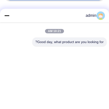
فئات شعبية
جميع
admin
الأرضيات المرنة من
10:21 AM
أرضيات الفينيل الفاخرة
البلاستيك
Good day, what product are you looking for?
أرضيات متجانسة من
أرضيات من البروتوكول
PVC
في المستشفى
أرضيات PVC مضادة
ورق PVC مضاد
للستاتيكية
للستاتيكية
أرضيات الفينيل ذاتية
أرضية الفينيل الجافة
الارتباط