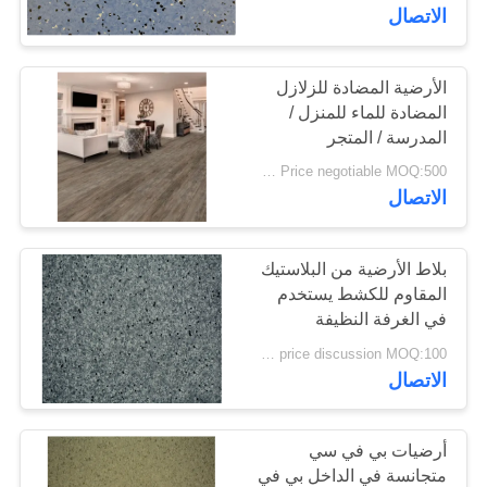
المصنع
الاتصال
مراقبة
الأرضية المضادة للزلازل
25
المضادة للماء للمنزل /
الجودة
أرضيات متجانسة من
المدرسة / المتجر
Price negotiable MOQ:500 متر مربع
PVC
اتصل
الاتصال
بنا
بلاط الأرضية من البلاستيك
أخبار
المقاوم للكشط يستخدم
في الغرفة النظيفة
20
price discussion MOQ:100 مترا مربعا
القضايا
أرضيات من
الاتصال
البروتوكول في
اطلب
أرضيات بي في سي
المستشفى
اقتباس
متجانسة في الداخل بي في