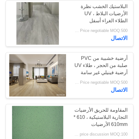
البلاستيك الخشب نظرة
الأرضيات البلاط ، UV
49
الطلاء الغراء أسفل
الأرضيات اللوحة الفينيل
Price negotiable MOQ:500 متر مربع
أرضية الفينيل الجافة
الاتصال
أرضية خشبية من PVC
صلبة من الحجر ، طلاء UV
أرضية فينيلي غير سامة
51
Price negotiable MOQ:500 متر مربع
الاتصال
أرضيات الفينيل ذاتية
الارتباط
المقاومة للحريق الأرضيات
التجارية البلاستيكية ، 610 *
610mm الأرضيات
الايبوكسي مضادة
price discussion MOQ:100 مترا مربعا
للستاتيكية