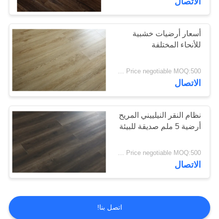
الاتصال
أسعار أرضيات خشبية
للأنحاء المختلفة
Price negotiable MOQ:500 متر مربع
الاتصال
نظام النقر النيلييني المريح
أرضية 5 ملم صديقة للبيئة
Price negotiable MOQ:500 متر مربع
الاتصال
اتصل بنا!