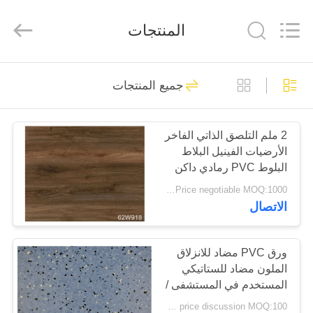
ESTY
BUILDING
MATERIALS
المنتجات
CO.,LTD.
All
Rights
Reserved.
Developed
المنزل
14
by
ECER
جميع المنتجات
الأرضيات المرنة من
المنتجات
البلاستيك
2 ملم التلصق الذاتي الفاخر
الأرضيات الفينيل البلاط
برنامج
البلوط PVC رمادي داكن
VR
اللون الفينيل غطاء اللوحة
Price negotiable MOQ:1000 متر مربع
الاتصال
18
حولنا
أرضيات الفينيل
ورق PVC مضاد للانزلاق
الملون مضاد للستاتيكي
جولة
الفاخرة
المستخدم في المستشفى /
في
المدرسة
price discussion MOQ:100 مترا مربعا