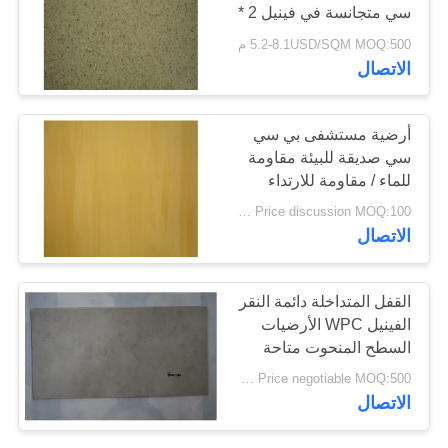
سي متجانسة في فينيل 2 *
20M
خريطة
5.2-8.1USD/SQM MOQ:500 م
23
الاتصال
الموقع
أرضيات PVC مضادة
أرضية مستشفى بي سي
سياسة
للستاتيكية
سي صديقة للبيئة مقاومة
الخصوصية
للماء / مقاومة للارتداء
متاحة
Price discussion MOQ:100 مترا مربعا
الاتصال
15
القفل المتداخلة دائمة النقر
ورق PVC مضاد
الفينيل WPC الأرضيات
السطح المنحوت متاحة
للستاتيكية
Price negotiable MOQ:500 متر مربع
الاتصال