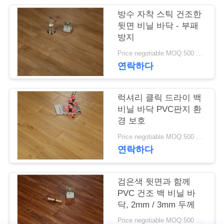
관
방수 자착 스틱 건조한
뒷면 비닐 바닥 - 부패
리
방지
Price negotiable MOQ:500 평방 미터
연락하다
저
희
럭셔리 클릭 드라이 백
와
비닐 바닥 PVC판지 환
경 보호
연
Price negotiable MOQ:500 평방 미터
락
연락하다
검은색 뒷면과 함께
뉴
PVC 건조 백 비닐 바
스
닥, 2mm / 3mm 두께
Price negotiable MOQ:500 평방 미터