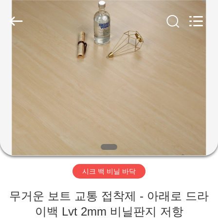
2018
-
2026
JIANGSU
ESTY
BUILDING
MATERIALS
CO.,LTD.
집
All
Rights
Reserved.
Developed
by
ECER
제
품
VR
쇼
시크 백 비닐 바닥
우
무거운 보트 교통 접착제 - 아래로 드라
리
이백 Lvt 2mm 비닐판지 저항