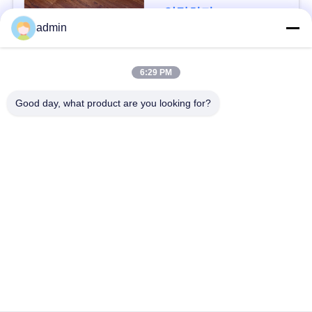
연락하다
사
admin
건
모든
6:29 PM
인
Good day, what product are you looking for?
유연한 PVC 바닥
고급 비닐 타일 바닥
용
을
균일 pvc 바닥
병원 PVC 바닥
요
반 정적 PVC 바닥
반 정적 PVC 엽
청
하
셀프 접착제 비닐 바
시크 백 비닐 바닥
닥재
십
시