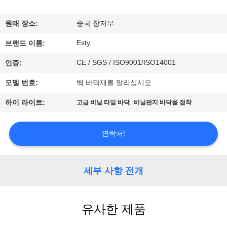
에
원래 장소:
중국 창저우
관
Esty
브랜드 이름:
한
CE / SGS / ISO9001/ISO14001
인증:
것
모델 번호:
백 바닥재를 말리십시오
,
하이 라이트:
고급 비닐 타일 바닥
비닐판지 바닥을 접착
공
장
연락처!
투
어
세부 사항 전개
품
유사한 제품
질