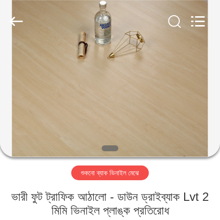
BUILDING
MATERIALS
CO.,LTD.
All
Rights
Reserved.
Developed
by
বাড়ি
ECER
পণ্য
VR
প্রদর্শন
আমাদের
শুকনো ব্যাক ভিনাইল মেঝে
সম্পর্কে
ভারী ফুট ট্রাফিক আঠালো - ডাউন ড্রাইব্যাক Lvt 2
কারখানা
মিমি ভিনাইল প্লাঙ্ক প্রতিরোধ