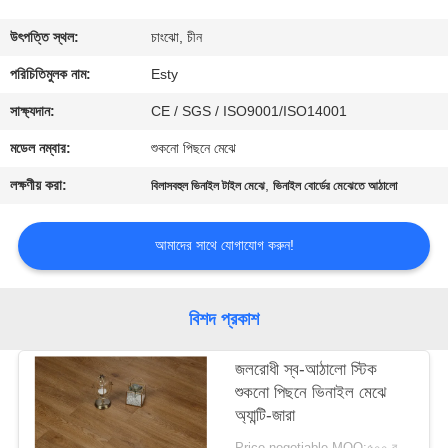
ভ্রমণ
উৎপত্তি স্থল:
চাংঝো, চীন
মান
পরিচিতিমুলক নাম:
Esty
নিয়ন্ত্রণ
সাক্ষ্যদান:
CE / SGS / ISO9001/ISO14001
মডেল নম্বার:
শুকনো পিছনে মেঝে
আমাদের
লক্ষণীয় করা:
,
বিলাসবহুল ভিনাইল টাইল মেঝে
ভিনাইল বোর্ডের মেঝেতে আঠালো
সাথে
যোগাযোগ
আমাদের সাথে যোগাযোগ করুন!
করুন
বিশদ প্রকাশ
খবর
জলরোধী স্ব-আঠালো স্টিক
শুকনো পিছনে ভিনাইল মেঝে
সব
অ্যান্টি-জারা
ক্ষেত্রেই
Price negotiable MOQ:৫০০ বর্গ মিটার