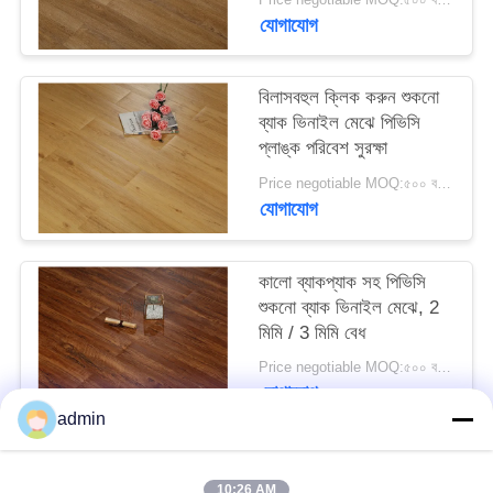
যোগাযোগ
উদ্ধৃতির
জন্য
বিলাসবহুল ক্লিক করুন শুকনো
ব্যাক ভিনাইল মেঝে পিভিসি
আবেদন
প্লাঙ্ক পরিবেশ সুরক্ষা
Price negotiable MOQ:৫০০ বর্গ মিটার
সাইট
যোগাযোগ
ম্যাপ
কালো ব্যাকপ্যাক সহ পিভিসি
গোপনীয়তা
শুকনো ব্যাক ভিনাইল মেঝে, 2
মিমি / 3 মিমি বেধ
নীতি
Price negotiable MOQ:৫০০ বর্গ মিটার
যোগাযোগ
admin
সব
10:26 AM