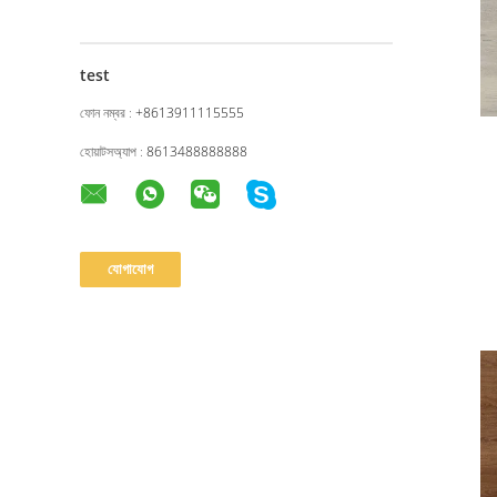
test
ফোন নম্বর :
+8613911115555
হোয়াটসঅ্যাপ :
8613488888888