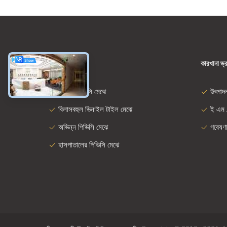
ধরন
কারখানা ভ্
নমনীয় পিভিসি মেঝে
উৎপাদ
বিলাসবহুল ভিনাইল টাইল মেঝে
ই এম 
অভিন্ন পিভিসি মেঝে
গবেষণ
হাসপাতালের পিভিসি মেঝে