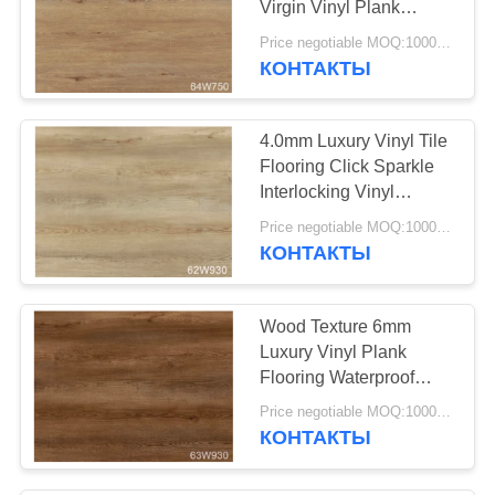
Virgin Vinyl Plank
26
Flooring Tile
Price negotiable MOQ:1000 square meters
КОНТАКТЫ
настил винила spc
4.0mm Luxury Vinyl Tile
Flooring Click Sparkle
Interlocking Vinyl
Flooring
Price negotiable MOQ:1000 square meters
КОНТАКТЫ
15
Полы из
Wood Texture 6mm
винилового ПВХ
Luxury Vinyl Plank
Flooring Waterproof
Fireproof And Eco -
Price negotiable MOQ:1000 square meters
Friendly
КОНТАКТЫ