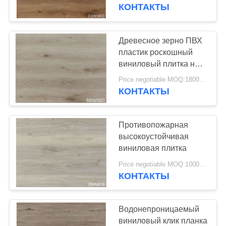
ПО
КОНТАКТЫ
ЗАВОДУ
Древесное зерно ПВХ
25
КОНТРОЛЬ
пластик роскошный
однородные
виниловый плитка на
КАЧЕСТВА
полу планка для
напольные
Price negotiable MOQ:1800 квадратных метров
танцевальной комнаты
КОНТАКТЫ
СВЯЖИТЕСЬ
покрытия из ПВХ
С
Противопожарная
НАМИ
высокоустойчивая
виниловая плитка
20
НОВОСТИ
Price negotiable MOQ:1000 квадратных метров
КОНТАКТЫ
ПВХ-полы больниц
СЛУЧАИ
Водонепроницаемый
виниловый клик планка