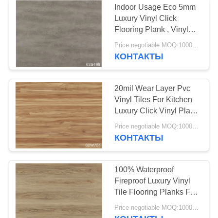
Indoor Usage Eco 5mm
Luxury Vinyl Click
Flooring Plank , Vinyl
Plank Tile
Price negotiable MOQ:1000 square meters
КОНТАКТЫ
20mil Wear Layer Pvc
Vinyl Tiles For Kitchen
Luxury Click Vinyl Plank
Flooring
Price negotiable MOQ:1000 square meters
КОНТАКТЫ
100% Waterproof
Fireproof Luxury Vinyl
Tile Flooring Planks For
4~6mm Thickness
Price negotiable MOQ:1000 square meters