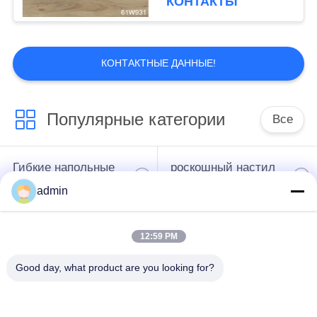
КОНТАКТЫ
КОНТАКТНЫЕ ДАННЫЕ!
Популярные категории
Все
Гибкие напольные
роскошный настил
покрытия из ПВХ
плитки винила
admin
однородные
12:59 PM
напольные
ПВХ-полы больниц
покрытия из ПВХ
Good day, what product are you looking for?
Противостатические
Противостатический
напольные