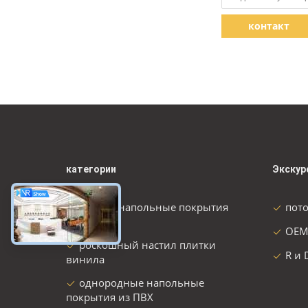
контакт
категории
Экскур
Гибкие напольные покрытия
пот
из ПВХ
OEM
роскошный настил плитки
R и 
винила
однородные напольные
покрытия из ПВХ