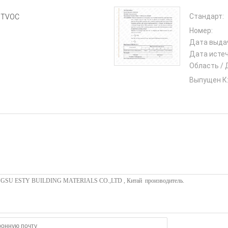
Стандарт:
TVOC
Номер:
Дата выда
Дата истеч
Область / 
Выпущен К