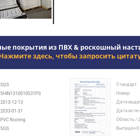
ые покрытия из ПВХ & роскошный наст
Нажмите здесь, чтобы запросить цитат
Стандарт:
SGS
Номер:
SHIN1310010531PS
Дата выда
2013-12-13
Дата истеч
2033-01-31
Область / 
PVC flooring
Выпущен К
SGS