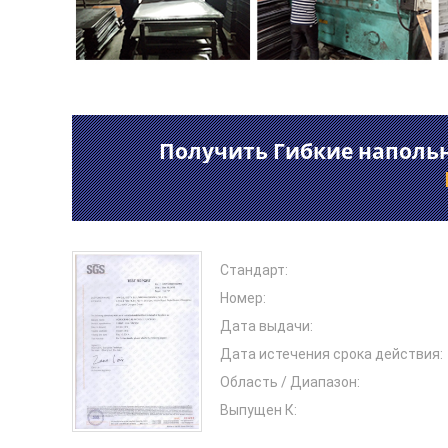
Получить Гибкие напольн
Стандарт:
Номер:
Дата выдачи:
Дата истечения срока действия:
Область / Диапазон:
Выпущен К: