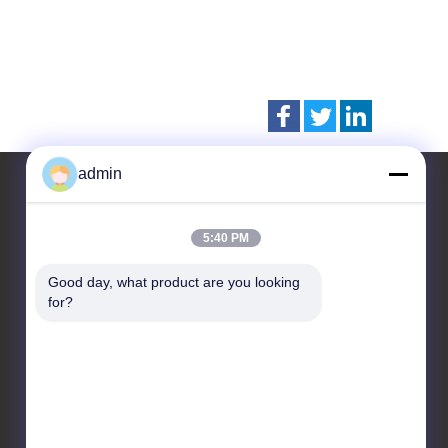
admin
5:40 PM
контактные данные
Good day, what product are you looking 
JIANGSU ESTY BUILDING
for?
MATERIALS CO.,LTD
C-floor 4, R&D HUB 3 No 18,
Changwu Middle Road, Wujin
District, Changzhou City,
213161, Jiangsu, Китай
86-0519-00000000