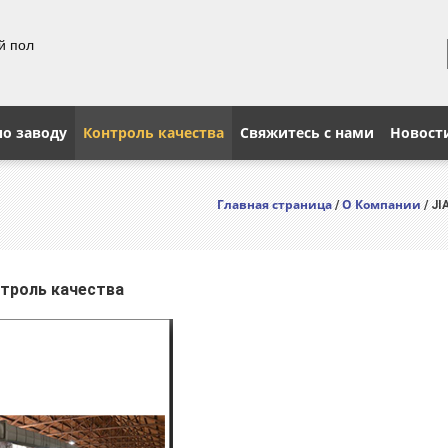
й пол
по заводу
Контроль качества
Свяжитесь с нами
Новост
Главная страница
О Компании
/
/ J
нтроль качества