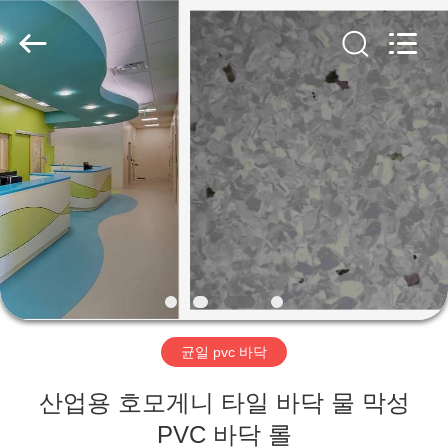
2018
-
2026
JIANGSU
ESTY
BUILDING
MATERIALS
CO.,LTD.
집
All
Rights
Reserved.
Developed
by
ECER
제
품
VR
쇼
균일 pvc 바닥
우
산업용 호모게니 타일 바닥 물 막성
리
PVC 바닥 롤