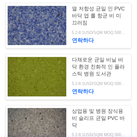
관
열 저항성 균일 인 PVC
바닥 엽 롤 항균 비 미
리
끄러짐
5.2-8.1USD/SQM MOQ:500sqm
연락하다
저
희
다채로운 균일 비닐 바
와
닥 환경 친화적 인 플라
스틱 병원 도서관
연
5.2-8.1USD/SQM MOQ:500sqm
락
연락하다
상업용 및 병원 장식용
뉴
비 슬리프 균일 PVC 바
스
닥
5.2-8.1USD/SQM MOQ:500sqm