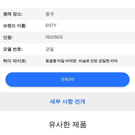
에
원래 장소:
중국
관
ESTY
브랜드 이름:
한
ISO/SGS
인증:
것
모델 번호:
균질
,
하이 라이트:
동질형 타일 바닥판
비닐로 만든 균일한 바닥
공
장
연락처!
투
어
세부 사항 전개
품
유사한 제품
질