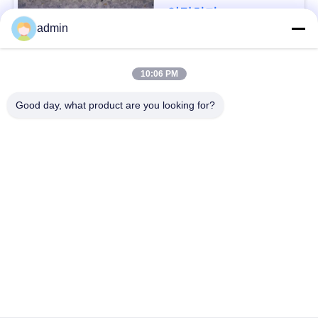
연락하다
사
admin
건
모든
10:06 PM
인
Good day, what product are you looking for?
유연한 PVC 바닥
고급 비닐 타일 바닥
용
을
균일 pvc 바닥
병원 PVC 바닥
요
반 정적 PVC 바닥
반 정적 PVC 엽
청
하
셀프 접착제 비닐 바
시크 백 비닐 바닥
닥재
십
시