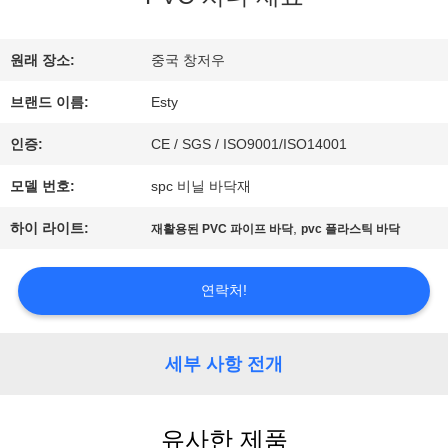
리
에
원래 장소:
중국 창저우
브랜드 이름:
Esty
관
인증:
CE / SGS / ISO9001/ISO14001
한
모델 번호:
spc 비닐 바닥재
것
하이 라이트:
,
재활용된 PVC 파이프 바닥
pvc 플라스틱 바닥
공
연락처!
장
투
세부 사항 전개
어
유사한 제품