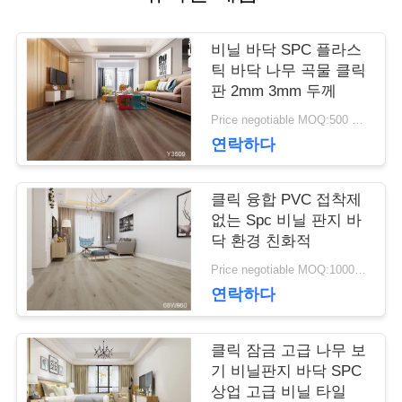
품
비닐 바닥 SPC 플라스
질
틱 바닥 나무 곡물 클릭
판 2mm 3mm 두께
관
Price negotiable MOQ:500 평방 미터
연락하다
리
클릭 융합 PVC 접착제
저
없는 Spc 비닐 판지 바
닥 환경 친화적
희
Price negotiable MOQ:1000 평방 미터
연락하다
와
연
클릭 잠금 고급 나무 보
기 비닐판지 바닥 SPC
락
상업 고급 비닐 타일