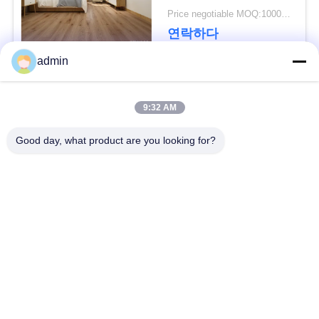
Price negotiable MOQ:1000 평방 미터
연락하다
뉴
admin
스
모든
9:32 AM
사
Good day, what product are you looking for?
유연한 PVC 바닥
고급 비닐 타일 바닥
건
균일 pvc 바닥
병원 PVC 바닥
인
반 정적 PVC 바닥
반 정적 PVC 엽
용
을
셀프 접착제 비닐 바
시크 백 비닐 바닥
닥재
요