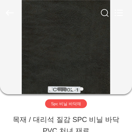
2018
-
2026
JIANGSU
ESTY
BUILDING
집
MATERIALS
CO.,LTD.
All
Rights
제
Reserved.
Developed
by
품
ECER
VR
쇼
Spc 비닐 바닥재
목재 / 대리석 질감 SPC 비닐 바닥
우
PVC 처녀 재료