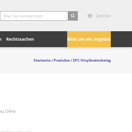
German
search
n
Rechtssachen
Bitte um ein Angebot
Startseite
Produkte
SPC-Vinylbodenbelag
/
/
u, China