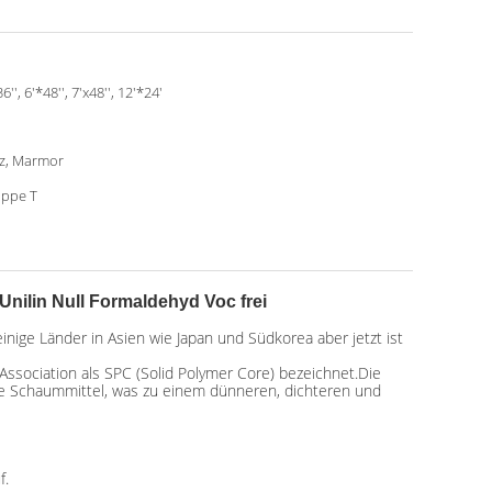
6'', 6'*48'', 7'x48'', 12'*24'
z, Marmor
ppe T
Unilin Null Formaldehyd Voc frei
nige Länder in Asien wie Japan und Südkorea aber jetzt ist
Association als SPC (Solid Polymer Core) bezeichnet.Die
ne Schaummittel, was zu einem dünneren, dichteren und
f.