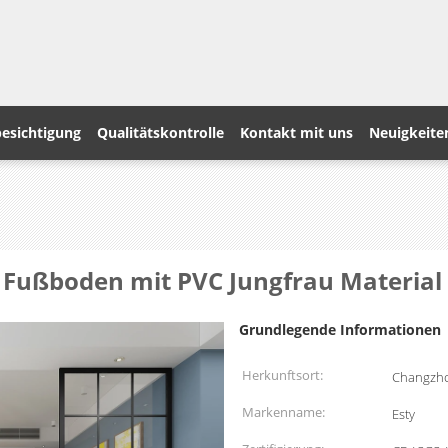
esichtigung
Qualitätskontrolle
Kontakt mit uns
Neuigkeite
l Fußboden mit PVC Jungfrau Material
Grundlegende Informationen
Herkunftsort:
Changzho
Markenname:
Esty