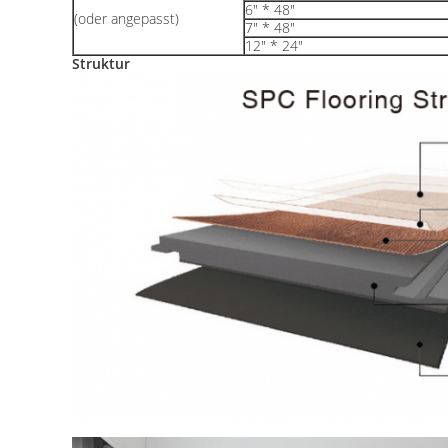
6" * 48"
(oder angepasst)
7" * 48"
12" * 24"
Struktur