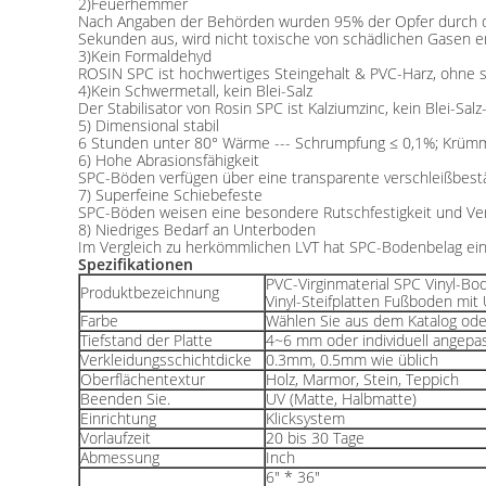
2)Feuerhemmer
Nach Angaben der Behörden wurden 95% der Opfer durch die
Sekunden aus, wird nicht toxische von schädlichen Gasen e
3)Kein Formaldehyd
ROSIN SPC ist hochwertiges Steingehalt & PVC-Harz, ohne s
4)Kein Schwermetall, kein Blei-Salz
Der Stabilisator von Rosin SPC ist Kalziumzinc, kein Blei-Sal
5) Dimensional stabil
6 Stunden unter 80° Wärme --- Schrumpfung ≤ 0,1%; Krü
6) Hohe Abrasionsfähigkeit
SPC-Böden verfügen über eine transparente verschleißbest
7) Superfeine Schiebefeste
SPC-Böden weisen eine besondere Rutschfestigkeit und Vers
8) Niedriges Bedarf an Unterboden
Im Vergleich zu herkömmlichen LVT hat SPC-Bodenbelag eine
Spezifikationen
PVC-Virginmaterial SPC Vinyl-Bod
Produktbezeichnung
Vinyl-Steifplatten Fußboden mit 
Farbe
Wählen Sie aus dem Katalog ode
Tiefstand der Platte
4~6 mm oder individuell angepa
Verkleidungsschichtdicke
0.3mm, 0.5mm wie üblich
Oberflächentextur
Holz, Marmor, Stein, Teppich
Beenden Sie.
UV (Matte, Halbmatte)
Einrichtung
Klicksystem
Vorlaufzeit
20 bis 30 Tage
Abmessung
Inch
6" * 36"