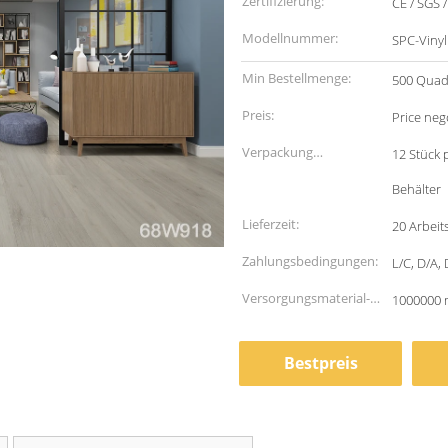
Zertifizierung:
CE / SGS 
Modellnummer:
SPC-Viny
Min Bestellmenge:
500 Quad
Preis:
Price neg
Verpackung
12 Stück 
Informationen:
Behälter
Lieferzeit:
20 Arbeit
Zahlungsbedingungen:
L/C, D/A,
Versorgungsmaterial-
1000000 
Fähigkeit:
Bestpreis