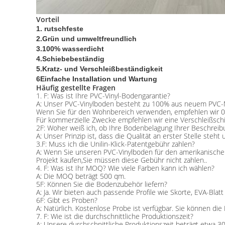
Vorteil
1. rutschfeste
2.Grün und umweltfreundlich
3.100% wasserdicht
4.Schiebebeständig
5.Kratz- und Verschleißbeständigkeit
6Einfache Installation und Wartung
Häufig gestellte Fragen
1. F: Was ist Ihre PVC-Vinyl-Bodengarantie?
A: Unser PVC-Vinylboden besteht zu 100% aus neuem PVC-M
Wenn Sie für den Wohnbereich verwenden, empfehlen wir 0,3
Für kommerzielle Zwecke empfehlen wir eine Verschleißschi
2F: Woher weiß ich, ob Ihre Bodenbelagung Ihrer Beschreib
A: Unser Prinzip ist, dass die Qualität an erster Stelle ste
3.F: Muss ich die Unilin-Klick-Patentgebühr zahlen?
A: Wenn Sie unseren PVC-Vinylboden für den amerikanischen
Projekt kaufen,Sie müssen diese Gebühr nicht zahlen..
4. F: Was ist Ihr MOQ? Wie viele Farben kann ich wählen?
A: Die MOQ beträgt 500 qm.
5F: Können Sie die Bodenzubehör liefern?
A: Ja. Wir bieten auch passende Profile wie Skorte, EVA-Bla
6F: Gibt es Proben?
A: Natürlich. Kostenlose Probe ist verfügbar. Sie können 
7. F: Wie ist die durchschnittliche Produktionszeit?
A: Unsere durchschnittliche Produktionszeit beträgt etwa 30