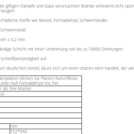
 giftigen Dämpfe und Gase verursachten Brände verbrannt.nicht spont
rzeugen.
chädliche Stoffe wie Benzol, Formaldehyd, Schwermetalle.
z-Schwermetall.
mmen ≤ 0,2 mm
ändige Schicht mit einer Umdrehung von bis zu 10000 Drehungen.
chleißbeständigkeit auf.
n deutlichen Vorteil, da es sich um einen starren Kern handelt, der 
enplatten Klicken Sie Fliesen Rutschfeste
Unilin Null Formaldehyd Voc frei
r als Ihre Muster
sst
mm
152*940