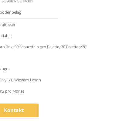
/ ISO9001/ISO14001
lbodenbelag
ratmeter
otiable
pro Box, 50 Schachteln pro Palette, 20 Paletten/20'
stage
 D/P, T/T, Western Union
m2 pro Monat
Kontakt