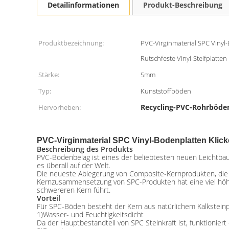
Detailinformationen
Produkt-Beschreibung
Produktbezeichnung:
PVC-Virginmaterial SPC Vinyl-
Rutschfeste Vinyl-Steifplatte
Stärke:
5mm
Typ:
Kunststoffböden
Recycling-PVC-Rohrböde
Hervorheben:
PVC-Virginmaterial SPC Vinyl-Bodenplatten Klicke
Beschreibung des Produkts
PVC-Bodenbelag ist eines der beliebtesten neuen Leichtbauw
es überall auf der Welt.
Die neueste Ablegerung von Composite-Kernprodukten, die los
Kernzusammensetzung von SPC-Produkten hat eine viel höhe
schwereren Kern führt.
Vorteil
Für SPC-Böden besteht der Kern aus natürlichem Kalksteinpul
1)Wasser- und Feuchtigkeitsdicht
Da der Hauptbestandteil von SPC Steinkraft ist, funktioniert 