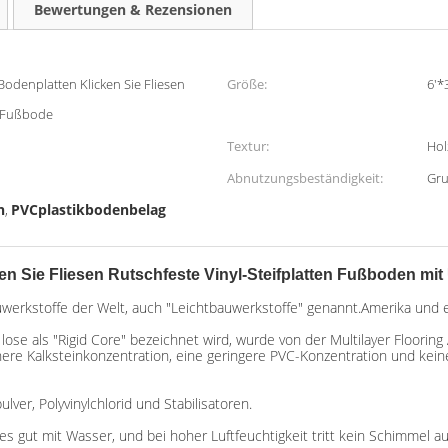
Bewertungen & Rezensionen
Bodenplatten Klicken Sie Fliesen
Größe:
6'*3
n Fußbode
Textur:
Hol
Abnutzungsbeständigkeit:
Gru
n
PVCplastikbodenbelag
,
n Sie Fliesen Rutschfeste Vinyl-Steifplatten Fußboden mit 
erkstoffe der Welt, auch "Leichtbauwerkstoffe" genannt.Amerika und ei
e als "Rigid Core" bezeichnet wird, wurde von der Multilayer Flooring 
re Kalksteinkonzentration, eine geringere PVC-Konzentration und kei
ver, Polyvinylchlorid und Stabilisatoren.
es gut mit Wasser, und bei hoher Luftfeuchtigkeit tritt kein Schimmel au