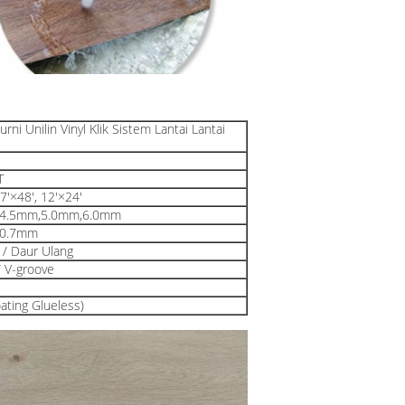
ni Unilin Vinyl Klik Sistem Lantai Lantai
T
 7'×48', 12'×24'
,4.5mm,5.0mm,6.0mm
,0.7mm
/ Daur Ulang
/ V-groove
oating Glueless)