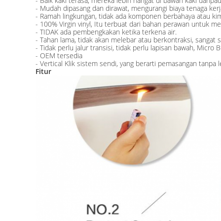
- Baik kaki terasa, mereka lebih hangat di bawah kaki daripad
- Mudah dipasang dan dirawat, mengurangi biaya tenaga ke
- Ramah lingkungan, tidak ada komponen berbahaya atau kim
- 100% Virgin vinyl, Itu terbuat dari bahan perawan untuk me
- TIDAK ada pembengkakan ketika terkena air.
- Tahan lama, tidak akan melebar atau berkontraksi, sangat st
- Tidak perlu jalur transisi, tidak perlu lapisan bawah, Mic
- OEM tersedia
- Vertical Klik sistem sendi, yang berarti pemasangan tanpa
Fitur