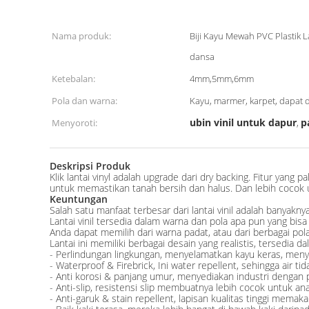
Nama produk:
Biji Kayu Mewah PVC Plastik L
dansa
Ketebalan:
4mm,5mm,6mm
Pola dan warna:
Kayu, marmer, karpet, dapat 
ubin vinil untuk dapur
p
Menyoroti:
,
Deskripsi Produk
Klik lantai vinyl adalah upgrade dari dry backing. Fitur yang 
untuk memastikan tanah bersih dan halus. Dan lebih cocok 
Keuntungan
Salah satu manfaat terbesar dari lantai vinil adalah banyakn
Lantai vinil tersedia dalam warna dan pola apa pun yang bisa
Anda dapat memilih dari warna padat, atau dari berbagai pola
Lantai ini memiliki berbagai desain yang realistis, tersedia d
- Perlindungan lingkungan, menyelamatkan kayu keras, men
- Waterproof & Firebrick, Ini water repellent, sehingga air t
- Anti korosi & panjang umur, menyediakan industri dengan p
- Anti-slip, resistensi slip membuatnya lebih cocok untuk an
- Anti-garuk & stain repellent, lapisan kualitas tinggi mem