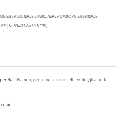
39;&#39;x36 &#39;&#39;, 7&#39;&#39;x48 &#39;&#39;,
#39;&#39;x24 &#39;&#39;
a perekat. Namun, perlu melakukan self leveling jika perlu
n ubin.