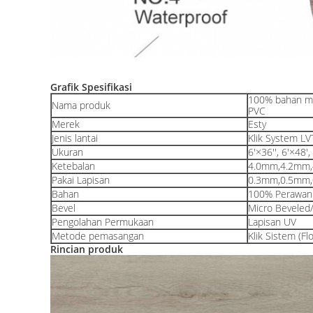
Grafik Spesifikasi
100% bahan mur
Nama produk
PVC
Merek
Esty
Jenis lantai
Klik System LV
Ukuran
6'×36'', 6'×48',
Ketebalan
4.0mm,4.2mm
Pakai Lapisan
0.3mm,0.5mm
Bahan
100% Perawan 
Bevel
Micro Beveled
Pengolahan Permukaan
Lapisan UV
Metode pemasangan
Klik Sistem (Fl
Rincian produk