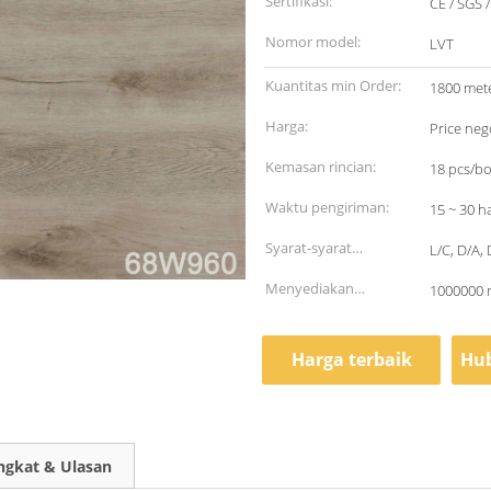
Sertifikasi:
CE / SGS 
Nomor model:
LVT
Kuantitas min Order:
1800 mete
Harga:
Price neg
Kemasan rincian:
18 pcs/bo
Waktu pengiriman:
15 ~ 30 ha
Syarat-syarat
L/C, D/A,
pembayaran:
Menyediakan
1000000 m
kemampuan:
Harga terbaik
Hub
ngkat & Ulasan