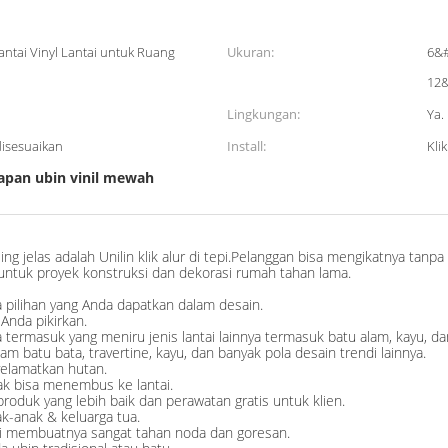
antai Vinyl Lantai untuk Ruang
Ukuran:
6&#
12&
Lingkungan:
Ya.
disesuaikan
Install:
Klik
apan ubin vinil mewah
paling jelas adalah Unilin klik alur di tepi.Pelanggan bisa mengikatnya tanp
untuk proyek konstruksi dan dekorasi rumah tahan lama.
ya pilihan yang Anda dapatkan dalam desain.
 Anda pikirkan.
 termasuk yang meniru jenis lantai lainnya termasuk batu alam, kayu, da
alam batu bata, travertine, kayu, dan banyak pola desain trendi lainnya.
yelamatkan hutan.
idak bisa menembus ke lantai.
roduk yang lebih baik dan perawatan gratis untuk klien.
ak-anak & keluarga tua.
akai membuatnya sangat tahan noda dan goresan.