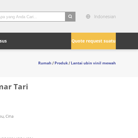
Indonesian
search
sus
Quote request suatu
Rumah
Produk
Lantai ubin vinil mewah
/
/
mar Tari
u, Cina