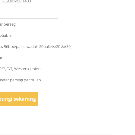
/ ISO9001/ISO14001
r persegi
otiable
x, 56box/palet, wadah 20pallets/20 &#39;
ri
 D/P, T/T, Western Union
eter persegi per bulan
ungi sekarang