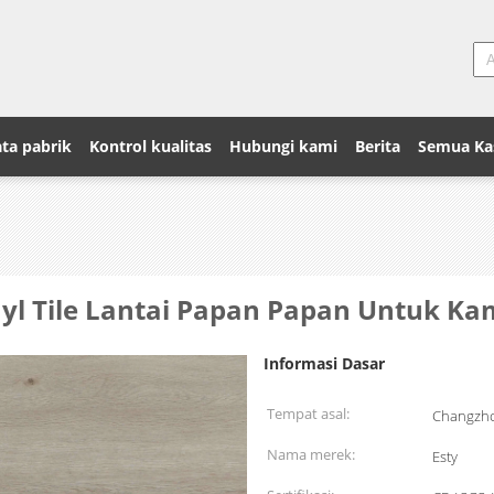
ta pabrik
Kontrol kualitas
Hubungi kami
Berita
Semua Ka
nyl Tile Lantai Papan Papan Untuk Ka
Informasi Dasar
Tempat asal:
Changzho
Nama merek:
Esty