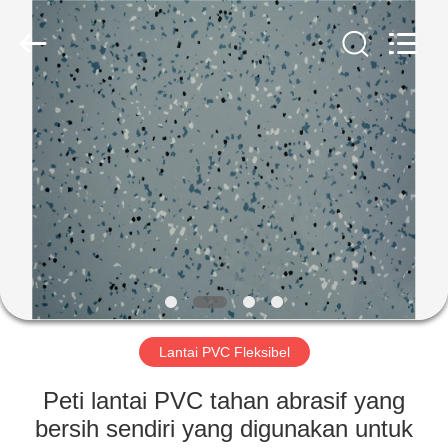
BUILDING
MATERIALS
CO.,LTD.
All
Rights
Reserved.
Developed
by
RUMAH
ECER
PRODUK
TAMPILAN
VR
TENTANG
KITA
Lantai PVC Fleksibel
Peti lantai PVC tahan abrasif yang
WISATA
bersih sendiri yang digunakan untuk