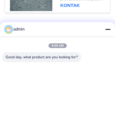
KONTAK
Bad Request
Semua
admin
Lantai ubin vinil
8:09 AM
Lantai PVC Fleksibel
mewah
Good day, what product are you looking for?
lantai pvc rumah
Lantai PVC homogen
sakit
Lantai PVC Anti-
Lembar PVC anti-
statis
statis
Lantai Vinyl Self
Lantai Vinyl Kering
Adhesive