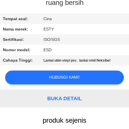
PABRIK
ruang bersih
KONTROL
Tempat asal:
Cina
KUALITAS
Nama merek:
ESTY
Sertifikasi:
ISO/SGS
HUBUNGI
Nomor model:
ESD
KAMI
Cahaya Tinggi:
,
Lantai ubin vinyl pvc
lantai vinil fleksibel
BERITA
HUBUNGI KAMI!
SEMUA
BUKA DETAIL
KASUS
produk sejenis
QUOTE