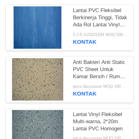
REQUEST
SUATU
Lantai PVC Fleksibel
Berkinerja Tinggi, Tidak
Ada Rol Lantai Vinyl
SITEMAP
Logam Berat
5.2-8.1USD/SQM MOQ:500SQM
KONTAK
KEBIJAKAN
PRIVASI
Anti Bakteri Anti Static
PVC Sheet Untuk
Kamar Bersih / Rumah
Sakit / Sekolah
price discussion MOQ:100 meter persegi
KONTAK
Lantai Vinyl Fleksibel
Multi-warna, 2*20m
Lantai PVC Homogen
price discussion MOQ:100 meter persegi