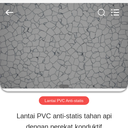
ESTY
BUILDING
MATERIALS
CO.,LTD.
All
Rights
RUMAH
Reserved.
Developed
by
ECER
PRODUK
TAMPILAN
VR
Lantai PVC Anti-statis
TENTANG
Lantai PVC anti-statis tahan api
KITA
dengan perekat konduktif