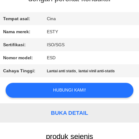
WISATA
Tempat asal:
Cina
PABRIK
Nama merek:
ESTY
Sertifikasi:
ISO/SGS
KONTROL
Nomor model:
ESD
KUALITAS
Cahaya Tinggi:
,
Lantai anti statis
lantai vinil anti-statis
HUBUNGI
HUBUNGI KAMI!
KAMI
BUKA DETAIL
BERITA
produk sejenis