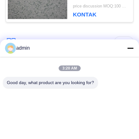
Lantai Untuk Ruang
price discussion MOQ:100 meter persegi
Server
KONTAK
Bad Request
Semua
admin
Lantai ubin vinil
3:20 AM
Lantai PVC Fleksibel
mewah
Good day, what product are you looking for?
lantai pvc rumah
Lantai PVC homogen
sakit
Lantai PVC Anti-
Lembar PVC anti-
statis
statis