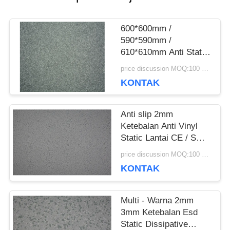
SEMUA
600*600mm /
KASUS
590*590mm /
610*610mm Anti Static
Flooring Dengan
price discussion MOQ:100 meter persegi
Ketebalan 3mm
QUOTE
KONTAK
REQUEST
Anti slip 2mm
SUATU
Ketebalan Anti Vinyl
Static Lantai CE / SGS
/ ISO Sertifikat
price discussion MOQ:100 meter persegi
SITEMAP
KONTAK
Multi - Warna 2mm
KEBIJAKAN
3mm Ketebalan Esd
Static Dissipative
PRIVASI