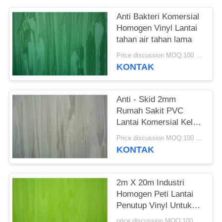
REQUEST
SUATU
Anti Bakteri Komersial
Homogen Vinyl Lantai
tahan air tahan lama
SITEMAP
Price discussion MOQ:100 meter persegi
KONTAK
KEBIJAKAN
PRIVASI
Anti - Skid 2mm
Rumah Sakit PVC
Lantai Komersial Kelas
Homogen Vinyl Roll
Price discussion MOQ:100 meter persegi
KONTAK
2m X 20m Industri
Homogen Peti Lantai
Penutup Vinyl Untuk
Medis
price discussion MOQ:100 meter persegi