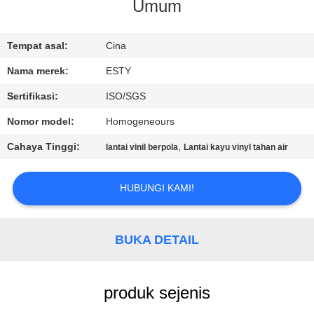
PABRIK
Umum
KONTROL
Tempat asal:
Cina
KUALITAS
Nama merek:
ESTY
Sertifikasi:
ISO/SGS
HUBUNGI
Nomor model:
Homogeneours
KAMI
Cahaya Tinggi:
,
lantai vinil berpola
Lantai kayu vinyl tahan air
BERITA
HUBUNGI KAMI!
SEMUA
BUKA DETAIL
KASUS
produk sejenis
QUOTE