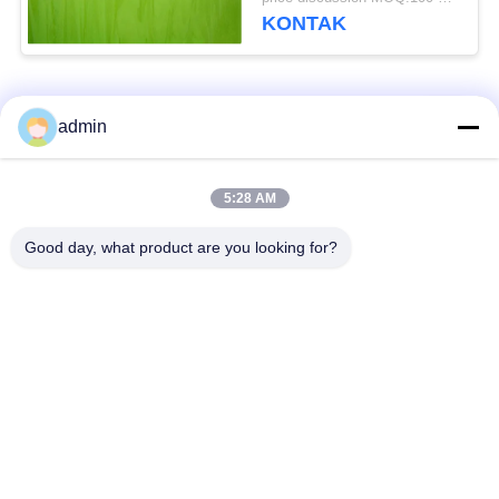
KONTAK
Bad Request
Semua
admin
Lantai ubin vinil
5:28 AM
Lantai PVC Fleksibel
mewah
Good day, what product are you looking for?
lantai pvc rumah
Lantai PVC homogen
sakit
Lantai PVC Anti-
Lembar PVC anti-
statis
statis
Lantai Vinyl Self
Lantai Vinyl Kering
Adhesive