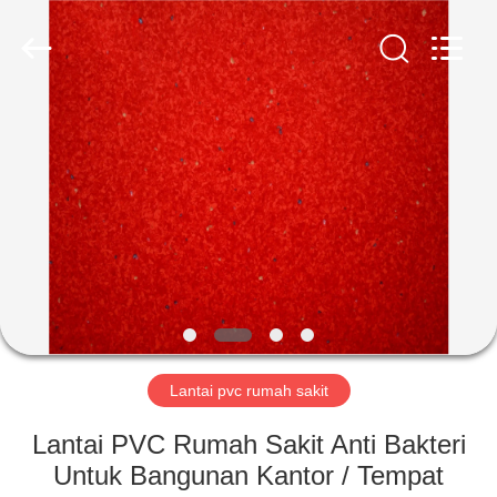
BUILDING
MATERIALS
CO.,LTD.
All
Rights
Reserved.
Developed
by
RUMAH
ECER
PRODUK
TAMPILAN
VR
TENTANG
KITA
Lantai pvc rumah sakit
Lantai PVC Rumah Sakit Anti Bakteri
WISATA
Untuk Bangunan Kantor / Tempat