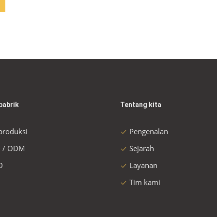
pabrik
Tentang kita
 produksi
Pengenalan
 / ODM
Sejarah
D
Layanan
Tim kami