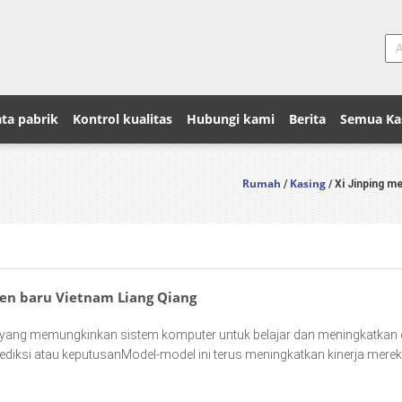
ta pabrik
Kontrol kualitas
Hubungi kami
Berita
Semua Ka
Rumah
Kasing
/
/ Xi Jinping m
den baru Vietnam Liang Qiang
 yang memungkinkan sistem komputer untuk belajar dan meningkatkan 
rediksi atau keputusanModel-model ini terus meningkatkan kinerja mere