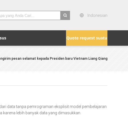
Indonesian
search
sus
Quote request suatu
engirim pesan selamat kepada Presiden baru Vietnam Liang Qiang
dari data tanpa pemrograman eksplisit.model pembelajaran
ka karena lebih banyak data yang dimasukkan.