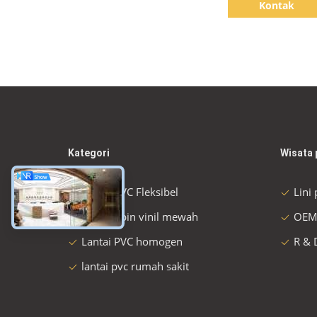
Kontak
Kategori
Wisata 
Lantai PVC Fleksibel
Lini
Lantai ubin vinil mewah
OEM
Lantai PVC homogen
R & 
lantai pvc rumah sakit