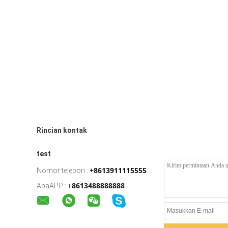
Rincian kontak
test
+8613911115555
Nomor telepon :
8613488888888
ApaAPP :
+