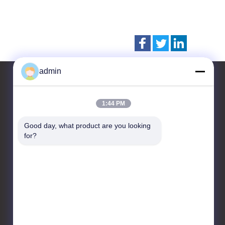
admin
1:44 PM
Hubungi kami
Good day, what product are you looking 
JIANGSU ESTY BUILDING
for?
MATERIALS CO.,LTD
Lantai C 4, R&D HUB 3 No. 18,
Jalan Tengah Changwu,
Distrik Wujin, Kota
Changzhou, 213161, Jiangsu,
Cina
86-0519-00000000