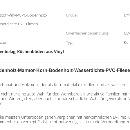
stoff-Vinyl-WPC-Bodenholz-
Größe:
6'*
erdichte-PVC-Fliesen
Oberflächenbehandlung:
UV-
xtur
Typ:
Kun
enbelag
Küchenböden aus Vinyl
,
odenholz-Marmor-Korn-Bodenholz-Wasserdichte-PVC-Flies
bonat und Holzmehl, der als Kernmaterial extrudiert und als wasserdich
nicht nur eine gute Wahl für den Wohnbereich, wie aktive Familien mit 
nd Wintergarten, aber auch eine wirtschaftliche Wahl für gewerbliche V
w.
 die meisten Unterböden gehen.Verglichen mit herkömmlichen LVT mit K
ommenheiten verbirgt.Es ist nicht notwendig, sich um die Vorbereitung 