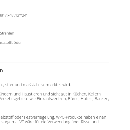
48',7'x48',12'*24'
Strahlen
ststoffböden
en
t, starr und maßstabil vermarktet wird.
Kindern und Haustieren und sieht gut in Küchen, Kellern,
erkehrsgebiete wie Einkaufszentren, Büros, Hotels, Banken,
lebstoff oder Festverriegelung, WPC-Produkte haben einen
zu sorgen.- LVT wäre für die Verwendung über Risse und