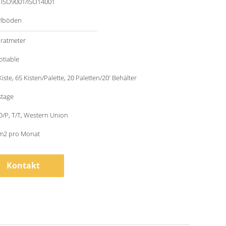
/ ISO9001/ISO14001
ylböden
ratmeter
otiable
iste, 65 Kisten/Palette, 20 Paletten/20' Behälter
stage
 D/P, T/T, Western Union
m2 pro Monat
Kontakt