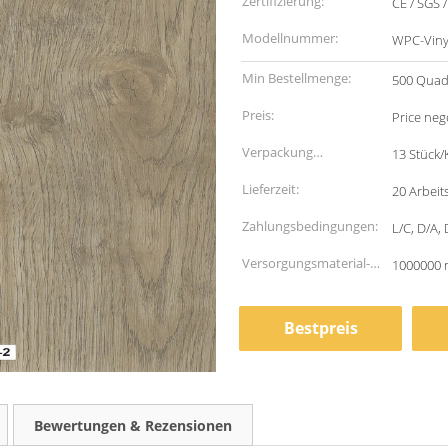
Zertifizierung:
CE / SGS 
Modellnummer:
WPC-Vin
Min Bestellmenge:
500 Quad
Preis:
Price neg
Verpackung
13 Stück/K
Informationen:
Lieferzeit:
20 Arbeit
Zahlungsbedingungen:
L/C, D/A,
Versorgungsmaterial-
1000000 
Fähigkeit:
Bestpreis
Bewertungen & Rezensionen