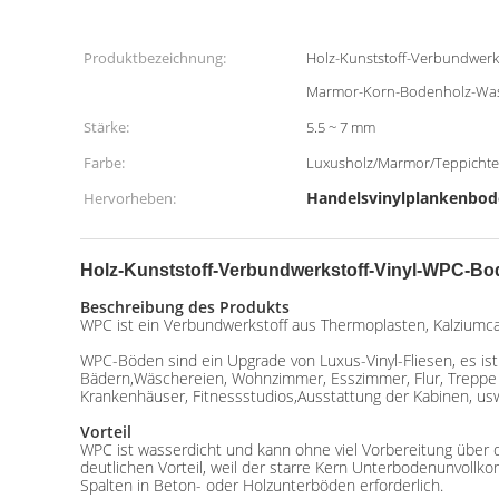
Produktbezeichnung:
Holz-Kunststoff-Verbundwerk
Marmor-Korn-Bodenholz-Wass
Stärke:
5.5 ~ 7 mm
Farbe:
Luxusholz/Marmor/Teppichte
Handelsvinylplankenbod
Hervorheben:
Holz-Kunststoff-Verbundwerkstoff-Vinyl-WPC-B
Beschreibung des Produkts
WPC ist ein Verbundwerkstoff aus Thermoplasten, Kalziumcar
WPC-Böden sind ein Upgrade von Luxus-Vinyl-Fliesen, es ist 
Bädern,Wäschereien, Wohnzimmer, Esszimmer, Flur, Treppe u
Krankenhäuser, Fitnessstudios,Ausstattung der Kabinen, us
Vorteil
WPC ist wasserdicht und kann ohne viel Vorbereitung über
deutlichen Vorteil, weil der starre Kern Unterbodenunvollk
Spalten in Beton- oder Holzunterböden erforderlich.