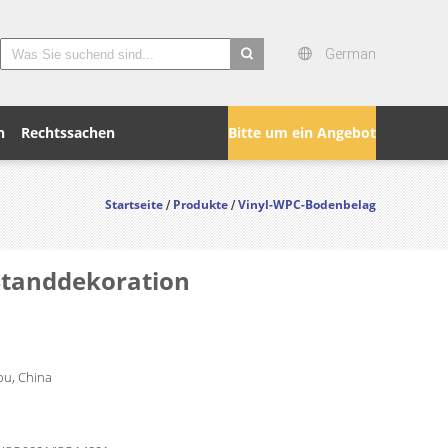
German
search
n
Rechtssachen
Bitte um ein Angebot
Startseite
Produkte
Vinyl-WPC-Bodenbelag
/
/
 Standdekoration
u, China