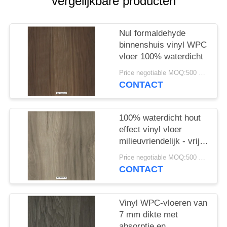
vergelijkbare producten
EEN
OFFERTE
Nul formaldehyde
binnenshuis vinyl WPC
SITEMAP
vloer 100% waterdicht
Price negotiable MOQ:500 vierkante meter
PRIVACYBELEID
CONTACT
100% waterdicht hout
effect vinyl vloer
milieuvriendelijk - vrij
van formaldehyde
Price negotiable MOQ:500 vierkante meter
CONTACT
Vinyl WPC-vloeren van
7 mm dikte met
absorptie en