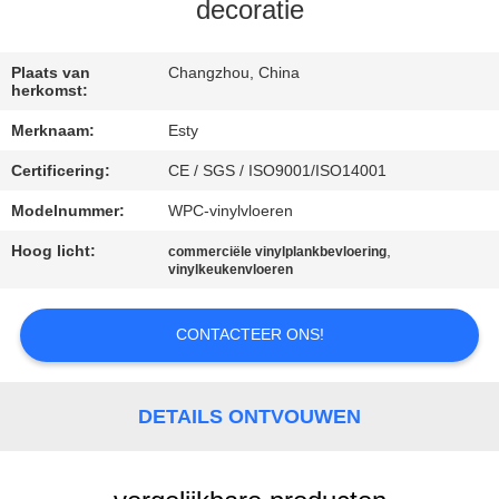
decoratie
KWALITEITSCONTROLE
Plaats van
Changzhou, China
herkomst:
NEEM
Merknaam:
Esty
CONTACT
Certificering:
CE / SGS / ISO9001/ISO14001
MET
Modelnummer:
WPC-vinylvloeren
ONS
OP
Hoog licht:
,
commerciële vinylplankbevloering
vinylkeukenvloeren
NIEUWS
CONTACTEER ONS!
GEVALLEN
DETAILS ONTVOUWEN
VRAAG