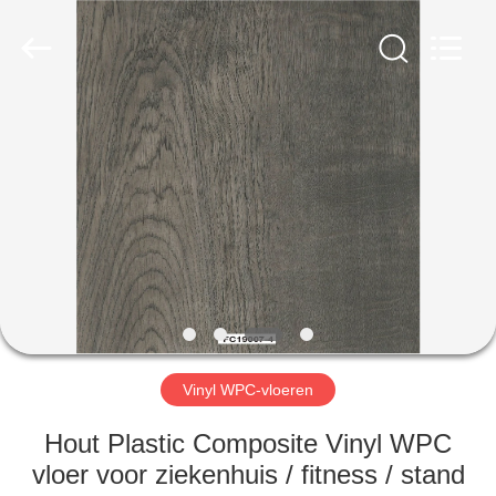
BUILDING
MATERIALS
CO.,LTD.
All
Rights
Reserved.
Developed
by
HUIS
ECER
PRODUCTEN
VR-
SHOW
OVER
ONS
Vinyl WPC-vloeren
Hout Plastic Composite Vinyl WPC
FABRIEKSTOCHT
vloer voor ziekenhuis / fitness / stand