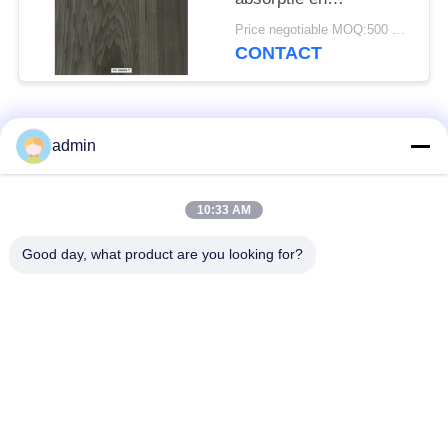
geluidsreductie
Price negotiable MOQ:500 vierkante meter
CONTACT
populaire categorieën
Alle
admin
bevloering van de
10:33 AM
Flexible PVC-vloeren
luxe de vinyltegel
Good day, what product are you looking for?
homogene pvc-
PVC-vloeren voor
vloeren
ziekenhuizen
Anti-statische PVC-
Anti-statisch PVC-
vloeren
plaat