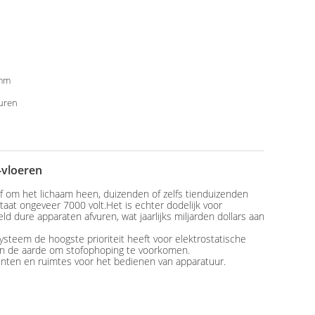
mm
uren
-vloeren
n of om het lichaam heen, duizenden of zelfs tienduizenden
tstaat ongeveer 7000 volt.Het is echter dodelijk voor
 dure apparaten afvuren, wat jaarlijks miljarden dollars aan
teem de hoogste prioriteit heeft voor elektrostatische
j in de aarde om stofophoping te voorkomen.
enten en ruimtes voor het bedienen van apparatuur.