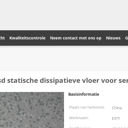
cht
Kwaliteitscontrole
Neem contact met ons op
Nieuws
G
d statische dissipatieve vloer voor s
Basisinformatie
Plaats van herkomst:
China
Merknaam:
ESTY