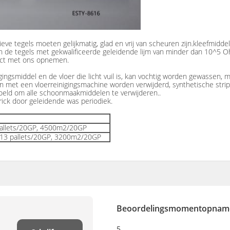
ve tegels moeten gelijkmatig, glad en vrij van scheuren zijn.kleefmiddel
en de tegels met gekwalificeerde geleidende lijm van minder dan 10^5 
tact met ons opnemen.
ingsmiddel en de vloer die licht vuil is, kan vochtig worden gewassen
n met een vloerreinigingsmachine worden verwijderd, synthetische stri
eld om alle schoonmaakmiddelen te verwijderen..
rick door geleidende was periodiek.
 pallets/20GP, 4500m2/20GP
t, 13 pallets/20GP, 3200m2/20GP
Beoordelingsmomentopnam
5