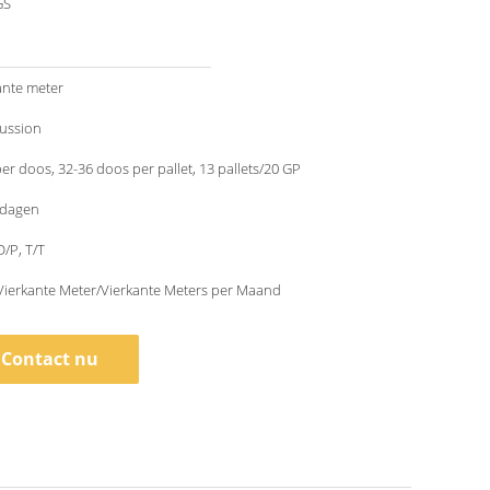
GS
ante meter
cussion
per doos, 32-36 doos per pallet, 13 pallets/20 GP
kdagen
D/P, T/T
Vierkante Meter/Vierkante Meters per Maand
Contact nu