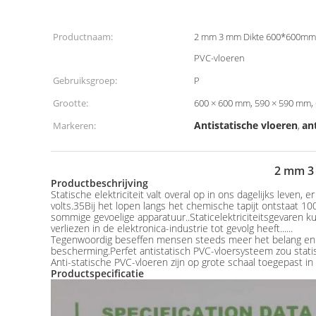
Productnaam:
2 mm 3 mm Dikte 600*600mm 
PVC-vloeren
Gebruiksgroep:
P
Grootte:
600 × 600 mm, 590 × 590 mm,
Antistatische vloeren
an
Markeren:
,
2 mm 3 
Productbeschrijving
Statische elektriciteit valt overal op in ons dagelijks leven
volts.35Bij het lopen langs het chemische tapijt ontstaat 1000
sommige gevoelige apparatuur..Staticelektriciteitsgevaren k
verliezen in de elektronica-industrie tot gevolg heeft......
Tegenwoordig beseffen mensen steeds meer het belang en de
bescherming.Perfet antistatisch PVC-vloersysteem zou statis
Anti-statische PVC-vloeren zijn op grote schaal toegepast 
Productspecificatie