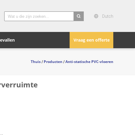
Dutch
search
evallen
Vraag een offerte
Thuis
Producten
Anti-statische PVC-vloeren
/
/
erverruimte