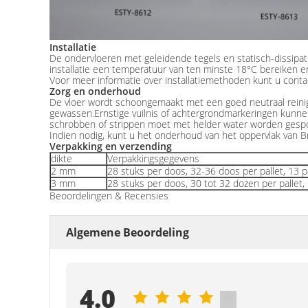
Installatie
De ondervloeren met geleidende tegels en statisch-dissipatie
installatie een temperatuur van ten minste 18°C bereiken 
Voor meer informatie over installatiemethoden kunt u con
Zorg en onderhoud
De vloer wordt schoongemaakt met een goed neutraal reinig
gewassen.Ernstige vuilnis of achtergrondmarkeringen kunne
schrobben of strippen moet met helder water worden gespo
Indien nodig, kunt u het onderhoud van het oppervlak van B
Verpakking en verzending
dikte
Verpakkingsgegevens
2 mm
28 stuks per doos, 32-36 doos per pallet, 13
3 mm
28 stuks per doos, 30 tot 32 dozen per palle
Beoordelingen & Recensies
Algemene Beoordeling
4.0