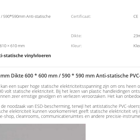
/ 590*590mm Anti-statische
Certificaat:
CE
Dikte:
23
 610 × 610 mm
Kleur:
Kle
ti-statische vinylvloeren
mm Dikte 600 * 600 mm / 590 * 590 mm Anti-statische PVC
, er kan een super hoge statische elektriciteitsspanning zijn om ons hee
 volt statische elektriciteit. Bij het lezen van plastic handleidingen on
unnen zeer ernstige gevolgen en verliezen veroorzaken. Het kan onbedoeld
 noodzaak van ESD-bescherming, terwijl het antistatische PVC-vloersys
che elektriciteit kunnen voorkomenHet geeft statische elektriciteit vri
in e-shop, cleanrooms, communicatieruimtes en andere precisie-instrum