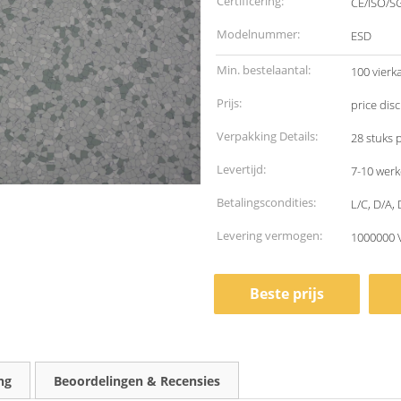
Certificering:
CE/ISO/S
Modelnummer:
ESD
Min. bestelaantal:
100 vierk
Prijs:
price dis
Verpakking Details:
28 stuks 
Levertijd:
7-10 wer
Betalingscondities:
L/C, D/A, 
Levering vermogen:
1000000 
Beste prijs
ng
Beoordelingen & Recensies