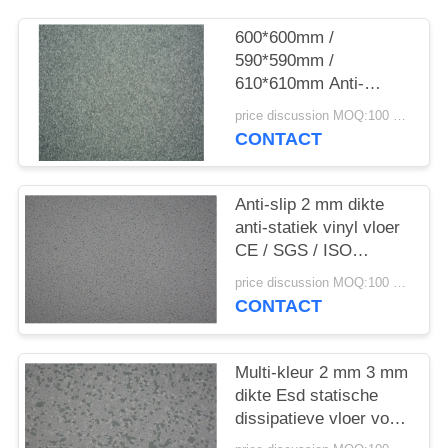
EEN
OFFERTE
600*600mm /
590*590mm /
610*610mm Anti-
SITEMAP
statische vloeren met
price discussion MOQ:100 vierkante meter
een dikte van 3 mm
CONTACT
PRIVACYBELEID
Anti-slip 2 mm dikte
anti-statiek vinyl vloer
CE / SGS / ISO
certificaat
price discussion MOQ:100 vierkante meter
CONTACT
Multi-kleur 2 mm 3 mm
dikte Esd statische
dissipatieve vloer voor
serverruimte