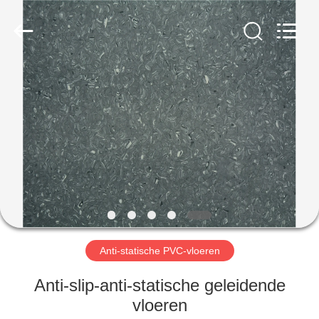
BUILDING
MATERIALS
CO.,LTD.
All
Rights
Reserved.
Developed
by
HUIS
ECER
PRODUCTEN
VR-
SHOW
OVER
ONS
Anti-statische PVC-vloeren
Anti-slip-anti-statische geleidende
FABRIEKSTOCHT
vloeren