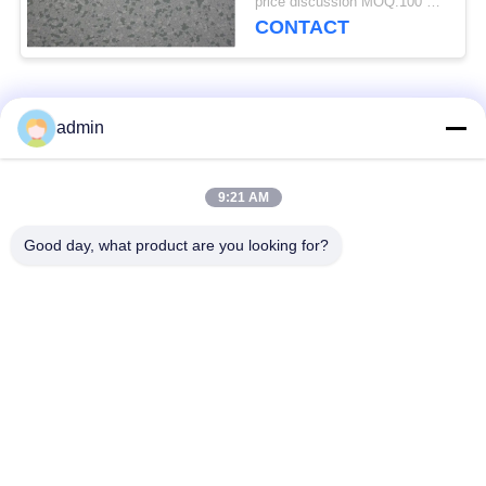
price discussion MOQ:100 vierkante meter
CONTACT
populaire categorieën
Alle
admin
bevloering van de
9:21 AM
Flexible PVC-vloeren
luxe de vinyltegel
Good day, what product are you looking for?
homogene pvc-
PVC-vloeren voor
vloeren
ziekenhuizen
Anti-statische PVC-
Anti-statisch PVC-
vloeren
plaat
Vinylvloeren met
zelfklevende
droge achterkant
vinylbevloering