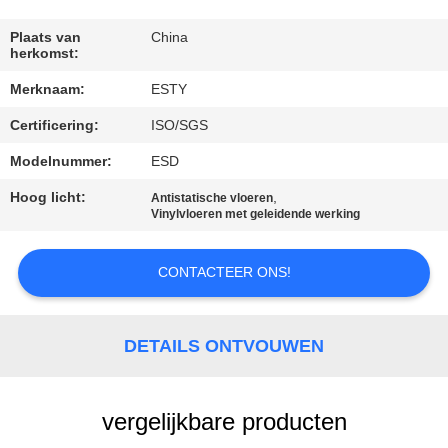
KWALITEITSCONTROLE
Plaats van
China
herkomst:
Merknaam:
ESTY
NEEM
Certificering:
ISO/SGS
CONTACT
MET
Modelnummer:
ESD
ONS
Hoog licht:
,
Antistatische vloeren
Vinylvloeren met geleidende werking
OP
CONTACTEER ONS!
NIEUWS
DETAILS ONTVOUWEN
GEVALLEN
VRAAG
vergelijkbare producten