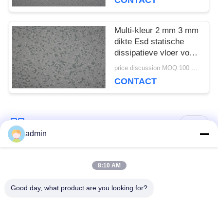
CONTACT
Multi-kleur 2 mm 3 mm
dikte Esd statische
dissipatieve vloer voor
serverruimte
price discussion MOQ:100 vierkante meter
CONTACT
populaire categorieën
Alle
admin
bevloering van de
8:10 AM
Flexible PVC-vloeren
luxe de vinyltegel
Good day, what product are you looking for?
homogene pvc-
PVC-vloeren voor
vloeren
ziekenhuizen