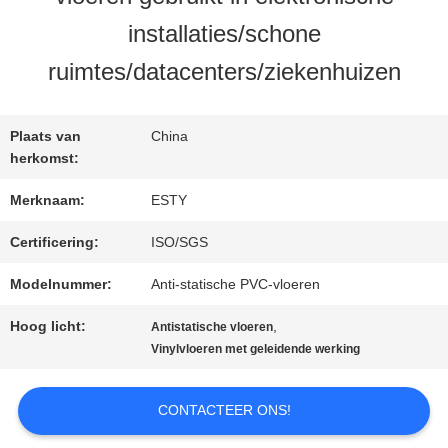
installaties/schone
FABRIEKSTOCHT
ruimtes/datacenters/ziekenhuizen
KWALITEITSCONTROLE
Plaats van
China
herkomst:
NEEM
Merknaam:
ESTY
CONTACT
Certificering:
ISO/SGS
Modelnummer:
Anti-statische PVC-vloeren
MET
Hoog licht:
,
Antistatische vloeren
ONS
Vinylvloeren met geleidende werking
OP
CONTACTEER ONS!