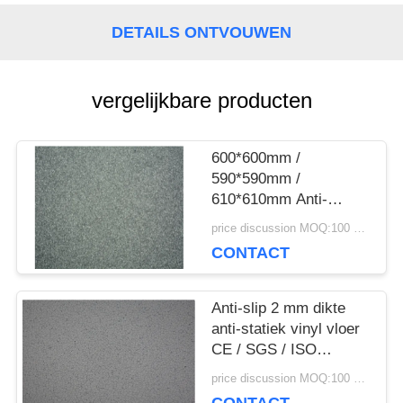
NIEUWS
DETAILS ONTVOUWEN
GEVALLEN
vergelijkbare producten
VRAAG
600*600mm /
EEN
590*590mm /
610*610mm Anti-
OFFERTE
statische vloeren met
price discussion MOQ:100 vierkante meter
een dikte van 3 mm
CONTACT
SITEMAP
Anti-slip 2 mm dikte
anti-statiek vinyl vloer
CE / SGS / ISO
PRIVACYBELEID
certificaat
price discussion MOQ:100 vierkante meter