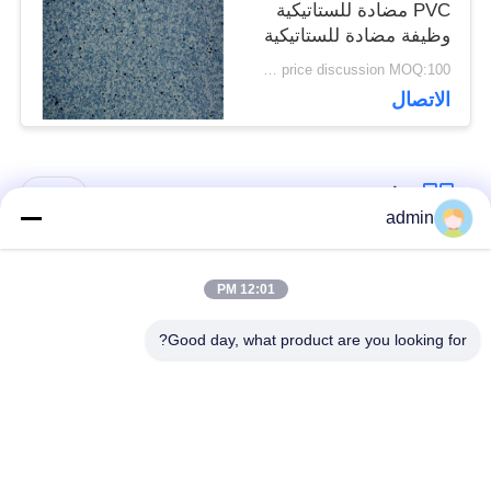
PVC مضادة للستاتيكية
وظيفة مضادة للستاتيكية
الدائمة متوفرة
price discussion MOQ:100 مترا مربعا
الاتصال
فئات شعبية
جميع
admin
الأرضيات المرنة من
12:01 PM
أرضيات الفينيل الفاخرة
البلاستيك
Good day, what product are you looking for?
أرضيات متجانسة من
أرضيات من البروتوكول
PVC
في المستشفى
أرضيات PVC مضادة
ورق PVC مضاد
للستاتيكية
للستاتيكية