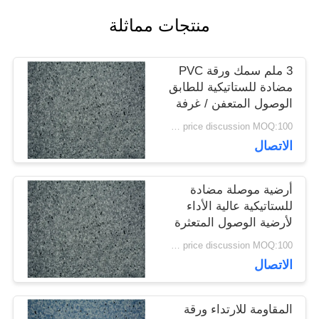
منتجات مماثلة
القضايا
3 ملم سمك ورقة PVC
اطلب
مضادة للستاتيكية للطابق
الوصول المتعفن / غرفة
اقتباس
الكمبيوتر
price discussion MOQ:100 مترا مربعا
الاتصال
خريطة
أرضية موصلة مضادة
الموقع
للستاتيكية عالية الأداء
لأرضية الوصول المتعثرة
سياسة
price discussion MOQ:100 مترا مربعا
الاتصال
الخصوصية
المقاومة للارتداء ورقة