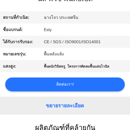
เรา
สถานที่กำเนิด:
ฉางโจว ประเทศจีน
ทัวร์
ชื่อแบรนด์:
Esty
โรงงาน
ได้รับการรับรอง:
CE / SGS / ISO9001/ISO14001
หมายเลขรุ่น:
พื้นหลังแห้ง
ควบคุม
แสงสูง:
,
พื้นผนังวินิลหรู
โครงการพัดลมพื้นแผ่นไวนิล
คุณภาพ
ติดต่อเรา!
ติดต่อ
ขยายรายละเอียด
เรา
ผลิตภัณฑ์ที่คล้ายกัน