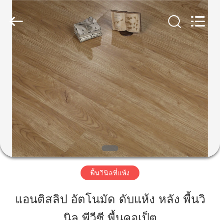
2026
JIANGSU
ESTY
BUILDING
MATERIALS
CO.,LTD.
บ้าน
All
Rights
Reserved.
Developed
by
ผลิตภัณฑ์
ECER
แสดง
VR
พื้นวินิลที่แห้ง
เกี่ยว
แอนติสลิป อัตโนมัด ดับแห้ง หลัง พื้นวิ
กับ
นิล พีวีซี พื้นคอเป็ต