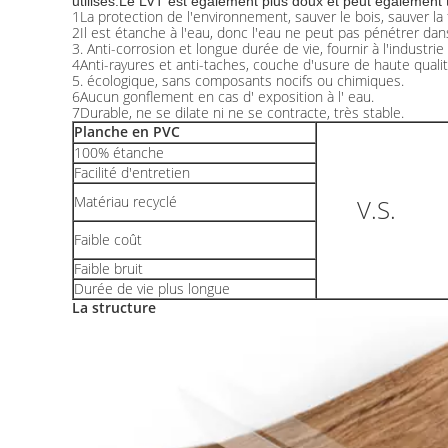
utilisés.Le LVT est également plus doux et peut également 
1La protection de l'environnement, sauver le bois, sauver la 
2Il est étanche à l'eau, donc l'eau ne peut pas pénétrer dans
3. Anti-corrosion et longue durée de vie, fournir à l'industrie
4Anti-rayures et anti-taches, couche d'usure de haute quali
5. écologique, sans composants nocifs ou chimiques.
6Aucun gonflement en cas d' exposition à l' eau.
7Durable, ne se dilate ni ne se contracte, très stable.
Planche en PVC
100% étanche
Facilité d'entretien
Matériau recyclé
V.S.
Faible coût
Faible bruit
Durée de vie plus longue
La structure