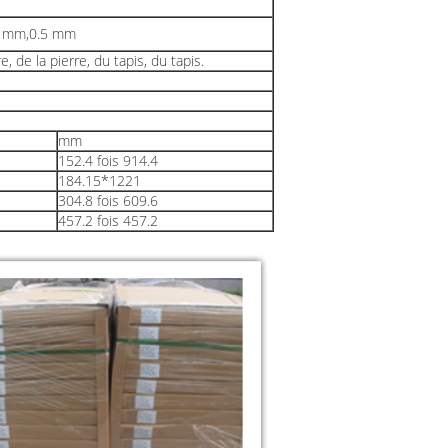
3 mm,0.5 mm
, de la pierre, du tapis, du tapis.
mm
152.4 fois 914.4
184.15*1221
304.8 fois 609.6
457.2 fois 457.2