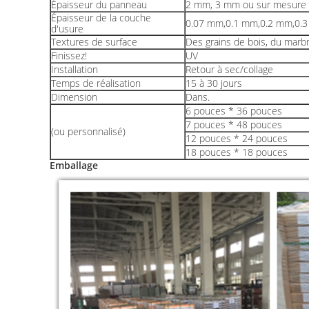
Épaisseur du panneau
2 mm, 3 mm ou sur mesure
Épaisseur de la couche
0.07 mm,0.1 mm,0.2 mm,0.
d'usure
Textures de surface
Des grains de bois, du marbre
Finissez!
UV
Installation
Retour à sec/collage
Temps de réalisation
15 à 30 jours
Dimension
Dans.
6 pouces * 36 pouces
7 pouces * 48 pouces
(ou personnalisé)
12 pouces * 24 pouces
18 pouces * 18 pouces
Emballage