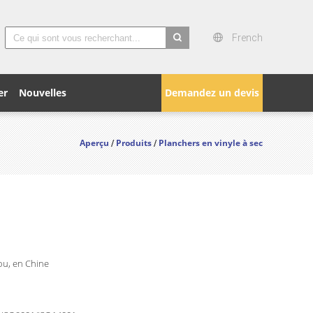
French
search
er
Nouvelles
Demandez un devis
Aperçu
Produits
Planchers en vinyle à sec
/
/
u, en Chine