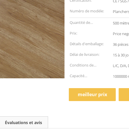
Certification:
CE / SGS 
Numéro de modèle:
Planchers
Quantité de
500 mètre
commande min:
Prix:
Price neg
Détails d'emballage:
36 pièces
Délai de livraison:
15 à 30 j
Conditions de
L/C, D/A,
paiement:
Capacité
1000000 
d'approvisionnement:
meilleur prix
Évaluations et avis