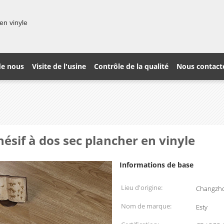
en vinyle
de nous
Visite de l'usine
Contrôle de la qualité
Nous contact
ésif à dos sec plancher en vinyle
Informations de base
Lieu d'origine:
Changzho
Nom de marque:
Esty