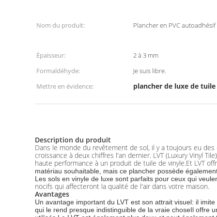
Nom du produit:
Plancher en PVC autoadhésif 
Épaisseur:
2 à 3 mm
Formaldéhyde:
Je suis libre.
plancher de luxe de tuile
Mettre en évidence:
Description du produit
Dans le monde du revêtement de sol, il y a toujours eu des
croissance à deux chiffres l'an dernier. LVT (Luxury Vinyl Ti
haute performance à un produit de tuile de vinyle.Et LVT offr
matériau souhaitable, mais ce plancher possède également 
Les sols en vinyle de luxe sont parfaits pour ceux qui veule
nocifs qui affecteront la qualité de l'air dans votre maison.
Avantages
Un avantage important du LVT est son attrait visuel: il imit
qui le rend presque indistinguible de la vraie choseIl offre u