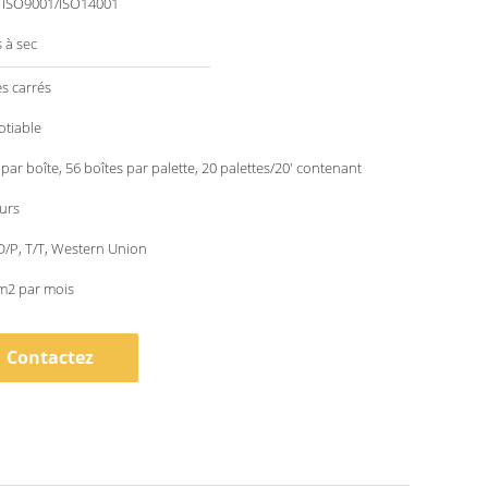
/ ISO9001/ISO14001
 à sec
s carrés
otiable
 par boîte, 56 boîtes par palette, 20 palettes/20' contenant
ours
 D/P, T/T, Western Union
m2 par mois
Contactez