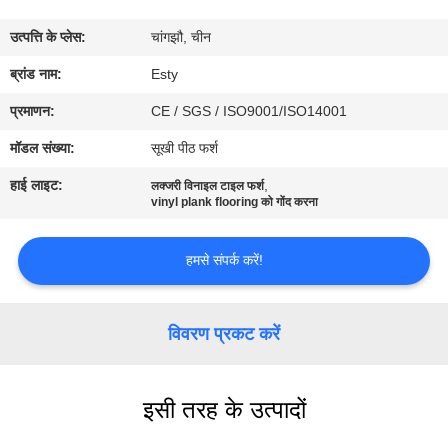
फैक्टरी
उत्पत्ति के प्लेस:
चांगझौ, चीन
यात्रा
ब्रांड नाम:
Esty
गुणवत्ता
प्रमाणन:
CE / SGS / ISO9001/ISO14001
नियंत्रण
मॉडल संख्या:
सूखी पीठ फर्श
हाई लाइट:
,
लक्जरी विनाइल टाइल फर्श
हमसे
vinyl plank flooring को गोंद करना
संपर्क
हमसे संपर्क करें!
करें
विवरण प्रकट करें
समाचार
सभी
इसी तरह के उत्पादों
मामलों