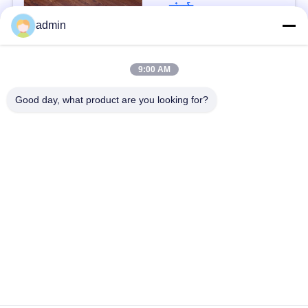
संपर्क
admin
लोकप्रिय श्रेणियां
सभी
9:00 AM
Good day, what product are you looking for?
लचीला पीवीसी फर्श
लक्जरी विनाइल टाइल फर्श
समरूप पीवीसी फर्श
अस्पताल पीवीसी फर्श
विरोधी स्थैतिक पीवीसी फर्श
एंटी स्टैटिक पीवीसी शीट
स्वयं चिपकने वाला विनाइल
सूखी पीठ विनाइल फर्श
फर्श