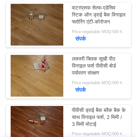
वाटरप्रूफ सेल्फ-एडेसिव
स्टिक ऑन ड्राई बैक विनाइल
एक
फ्लोरिंग एंटी-कोरोजन
बोली
Price negotiable MOQ:500 वर्ग मीटर
का
संपर्क
अनुरोध
लक्जरी क्लिक सूखी पीठ
साइटमैप
विनाइल फर्श पीवीसी बोर्ड
पर्यावरण संरक्षण
Price negotiable MOQ:500 वर्ग मीटर
गोपनीयता
संपर्क
नीति
पीवीसी ड्राई बैक ब्लैक बैक के
साथ विनाइल फर्श, 2 मिमी /
3 मिमी मोटाई
Price negotiable MOQ:500 वर्ग मीटर