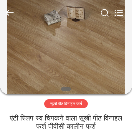
BUILDING
MATERIALS
CO.,LTD.
All
Rights
Reserved.
Developed
by
होम
ECER
उत्पाद
वीआर
दिखाएँ
हमारे
सूखी पीठ विनाइल फर्श
बारे
में
एंटी स्लिप स्व चिपकने वाला सूखी पीठ विनाइल
फर्श पीवीसी कालीन फर्श