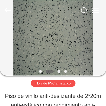
JIANGSU
ESTY
BUILDING
MATERIALS
CO.,LTD.
All
EN
Rights
Reserved.
Developed
CASA.
by
ECER
PRODUCTOS
ESPECTÁCULO
VR
Hoja de PVC antistatico
Piso de vinilo anti-deslizante de 2*20m
SOBRE
anti-estático con rendimiento anti-