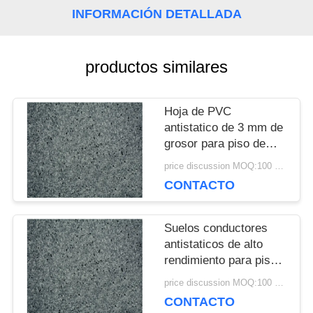
CONTACTA
INFORMACIÓN DETALLADA
CON
productos similares
NOSOTROS
Hoja de PVC
antistatico de 3 mm de
NOTICIAS
grosor para piso de
acceso rasado / sala
price discussion MOQ:100 metros cuadrados
de computadoras
CASOS
CONTACTO
DE
Suelos conductores
TRABAJO
antistaticos de alto
rendimiento para pisos
de acceso con
price discussion MOQ:100 metros cuadrados
oxidación
SOLICITAR
CONTACTO