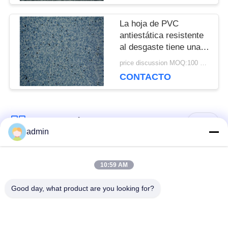
UNA CITA
La hoja de PVC
antiestática resistente
al desgaste tiene una
MAPA
función antiestática
price discussion MOQ:100 metros cuadrados
permanente
DEL
CONTACTO
SITIO
Categorías Populares
Todos
admin
POLÍTICA
DE
Suelos de PVC
suelo de lujo de la
10:59 AM
flexibles
teja del vinilo
PRIVACIDAD
Good day, what product are you looking for?
suelos homogéneos
suelos de PVC para
de PVC
hospitales