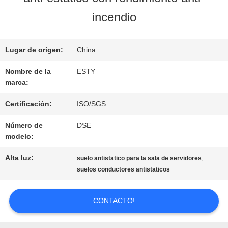
NOSOTROS
incendio
RECORRIDO
Lugar de origen:
China.
POR
Nombre de la
ESTY
marca:
LA
Certificación:
ISO/SGS
FÁBRICA
Número de
DSE
modelo:
CONTROL
Alta luz:
,
suelo antistatico para la sala de servidores
suelos conductores antistaticos
DE
CALIDAD
CONTACTO!