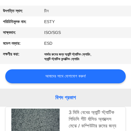
ভ্রমণ
উৎপত্তি স্থল:
চীন
মান
পরিচিতিমুলক নাম:
ESTY
নিয়ন্ত্রণ
সাক্ষ্যদান:
ISO/SGS
মডেল নম্বার:
ESD
আমাদের
লক্ষণীয় করা:
,
সার্ভার রুমের জন্য অ্যান্টি স্ট্যাটিক ফ্লোরিং
সাথে
অ্যান্টি স্ট্যাটিক কন্ডাক্টিভ ফ্লোরিং
যোগাযোগ
আমাদের সাথে যোগাযোগ করুন!
করুন
বিশদ প্রকাশ
খবর
3 মিমি বেধের অ্যান্টি স্ট্যাটিক
সব
পিভিসি শীট র্যাসিড অ্যাক্সেস
মেঝে / কম্পিউটার রুমের জন্য
ক্ষেত্রেই