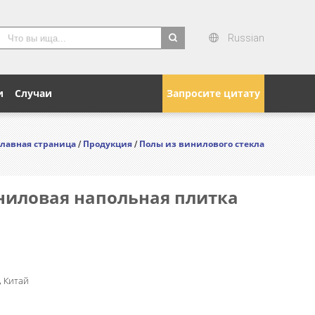
Russian
search
и
Случаи
Запросите цитату
Главная страница
Продукция
Полы из винилового стекла
/
/
ниловая напольная плитка
 Китай