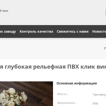
й пол
по заводу
Контроль качества
Свяжитесь с нами
Новост
я глубокая рельефная ПВХ клик ви
Основная информация
Место
Чанчжоу,
происхождения:
Фирменное
Esty