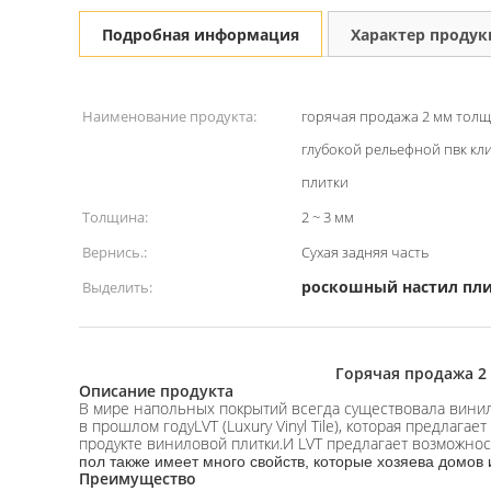
Подробная информация
Характер проду
Наименование продукта:
горячая продажа 2 мм тол
глубокой рельефной пвк кл
плитки
Толщина:
2 ~ 3 мм
Вернись.:
Сухая задняя часть
роскошный настил пл
Выделить:
Горячая продажа 2
Описание продукта
В мире напольных покрытий всегда существовала винил
в прошлом годуLVT (Luxury Vinyl Tile), которая предлаг
продукте виниловой плитки.И LVT предлагает возможнос
пол также имеет много свойств, которые хозяева домов 
Преимущество