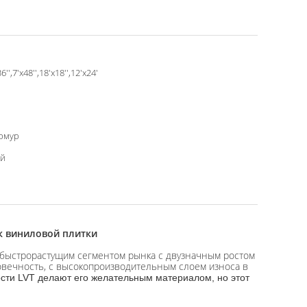
6'',7'x48'',18'x18'',12'x24'
рмур
ей
к виниловой плитки
м быстрорастущим сегментом рынка с двузначным ростом
олговечность, с высокопроизводительным слоем износа в
сти LVT делают его желательным материалом, но этот