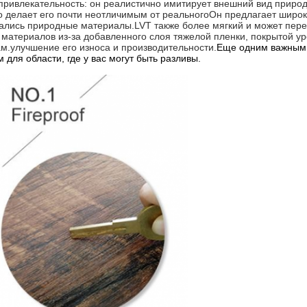
ривлекательность: он реалистично имитирует внешний вид природн
 делает его почти неотличимым от реальногоОн предлагает широк
вались природные материалы.LVT также более мягкий и может перен
материалов из-за добавленного слоя тяжелой пленки, покрытой у
м.улучшение его износа и производительности.
Еще одним важным 
для области, где у вас могут быть разливы.