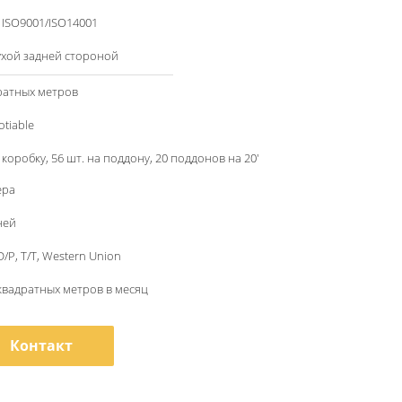
/ ISO9001/ISO14001
ухой задней стороной
ратных метров
otiable
 коробку, 56 шт. на поддону, 20 поддонов на 20'
ера
ней
 D/P, T/T, Western Union
квадратных метров в месяц
Контакт