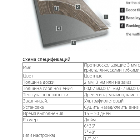
Схема спецификаций
Противоскользящие 3 мм 
Имя
кристаллическими гибкими
Цвет
Цветные
Толщина доски
2 мм, 3 мм или на заказ
Толщина слоя ношения
00,07 мм,00,1 мм,0.2 мм,00,
Текстура поверхности
Древесина, мрамор, камень,
Заканчивай.
Ультрафиолетовый
Установка
Сушить назад/клеить вниз
Время выполнения
15 ~ 30 дней
Размер
Дюйм
6*36"
7*48"
(или настройка)
12*24"