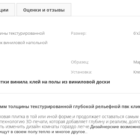
кции
Оценки и отзывы
щины текстурированной
Размер:
6'x3
ик виниловой напольной
Образец:
Ма
Установка:
Кл
итки винила
клей на полы из виниловой доски
,
 мм толщины текстурированной глубокой рельефной пвк кли
овая плитка в той или иной форме.и продолжает оставаться самы
ает технологию 3D-печати, которая добавляет глубину и реализм, д
ть изменить дизайн комнаты гораздо легче.
Дизайнерские возможно
ищут в своем полу.тепло и многое другое..