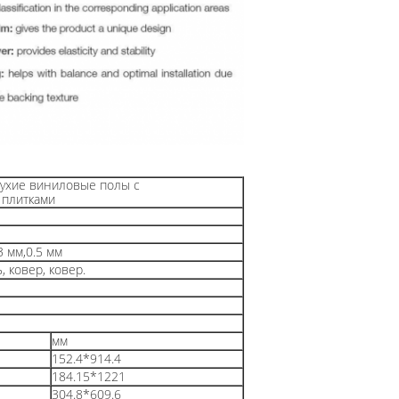
сухие виниловые полы с
 плитками
3 мм,0.5 мм
 ковер, ковер.
мм
152.4*914.4
184.15*1221
304.8*609.6