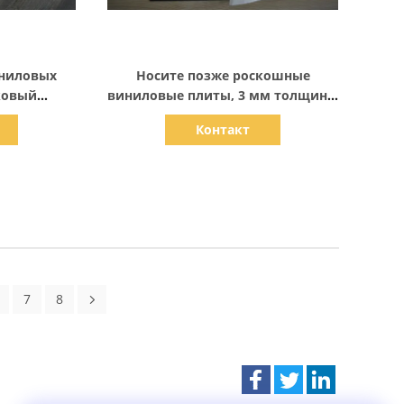
али
Показать детали
иниловых
Носите позже роскошные
ковый
виниловые плиты, 3 мм толщины
вый пол
коммерческие виниловые полы
Контакт
7
8