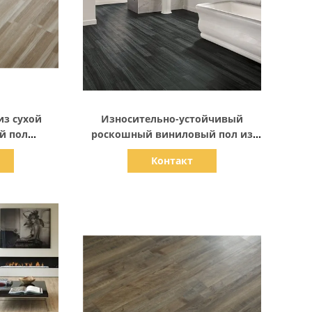
али
Показать детали
из сухой
Износительно-устойчивый
й пол
роскошный виниловый пол из
ый планка
досок 2 мм
Контакт