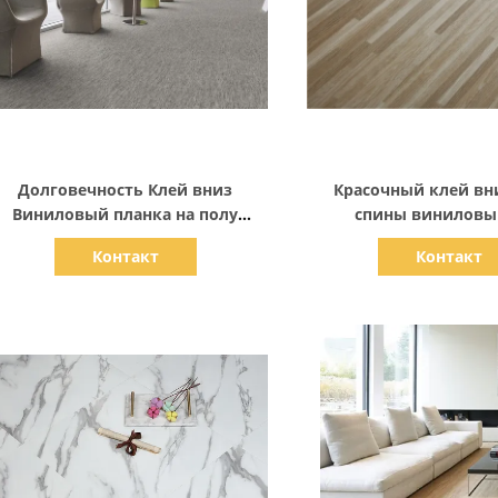
Показать детали
Показать дет
Долговечность Клей вниз
Красочный клей вн
Виниловый планка на полу
спины виниловы
ухость на спине Ковёр текстура
роскошный винилов
Контакт
Контакт
Виниловый пол
пол 2 мм