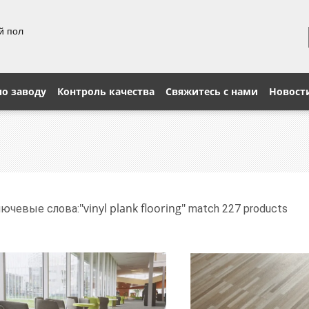
й пол
по заводу
Контроль качества
Свяжитесь с нами
Новост
"vinyl plank flooring"
лючевые слова:
match 227 products