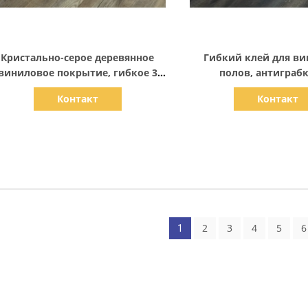
Показать детали
Показать дет
Кристально-серое деревянное
Гибкий клей для в
виниловое покрытие, гибкое 3
полов, антиграб
мм виниловое покрытие
виниловый планко
Контакт
Контакт
2
3
4
5
6
1