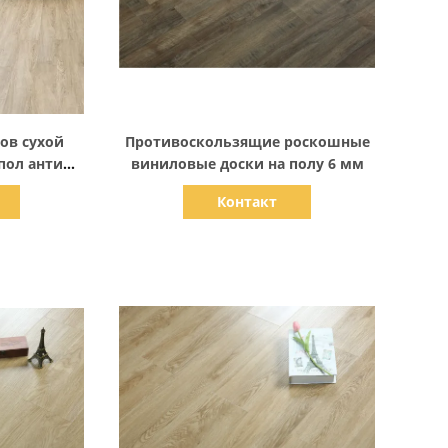
али
Показать детали
ов сухой
Противоскользящие роскошные
пол анти
виниловые доски на полу 6 мм
планка пол
Контакт