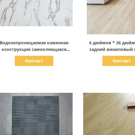
Показать детали
Показать дет
Водонепроницаемая каменная
6 дюймов * 36 дюйм
конструкция самоклеящаяся
задний виниловый 
виниловая плитка роскошный
царапины виниловый 
Контакт
Контакт
клик виниловый планка пол