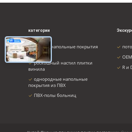
категории
Экскур
Гибкие напольные покрытия
пот
из ПВХ
OEM
роскошный настил плитки
R и 
винила
однородные напольные
покрытия из ПВХ
ПВХ-полы больниц