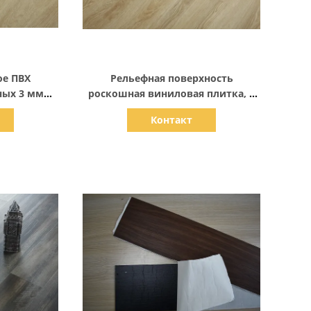
али
Показать детали
е ПВХ
Рельефная поверхность
ных 3 мм
роскошная виниловая плитка, 4
ытий.
мм - 6 мм антискользковый
Контакт
виниловый пол