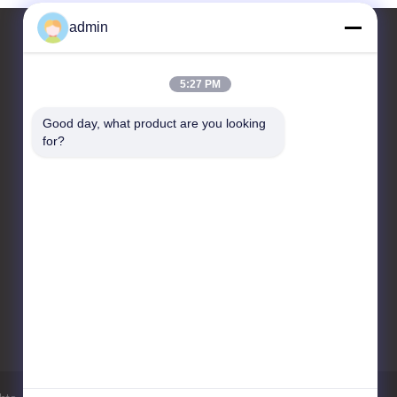
admin
5:27 PM
контактные данные
Good day, what product are you looking 
JIANGSU ESTY BUILDING
for?
MATERIALS CO.,LTD
C-floor 4, R&D HUB 3 No 18,
Changwu Middle Road, Wujin
District, Changzhou City,
213161, Jiangsu, Китай
86-0519-00000000
test@test.com