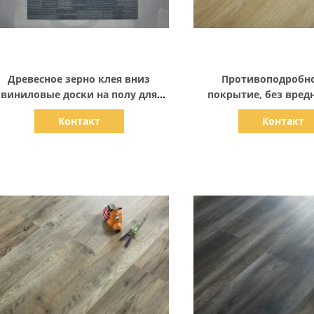
Показать детали
Показать дет
Древесное зерно клея вниз
Противоподробно
виниловые доски на полу для
покрытие, без вред
офисных зданий / заводов
виниловых покр
Контакт
Контакт