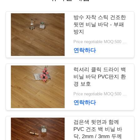
품
방수 자착 스틱 건조한
질
뒷면 비닐 바닥 - 부패
방지
관
Price negotiable MOQ:500 평방 미터
연락하다
리
럭셔리 클릭 드라이 백
저
비닐 바닥 PVC판지 환
경 보호
희
Price negotiable MOQ:500 평방 미터
연락하다
와
연
검은색 뒷면과 함께
PVC 건조 백 비닐 바
락
닥, 2mm / 3mm 두께