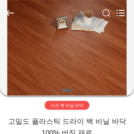
2018
-
2026
JIANGSU
ESTY
BUILDING
집
MATERIALS
CO.,LTD.
All
Rights
제
Reserved.
Developed
by
품
ECER
VR
쇼
시크 백 비닐 바닥
고밀도 플라스틱 드라이 백 비닐 바닥
우
100% 버진 재료