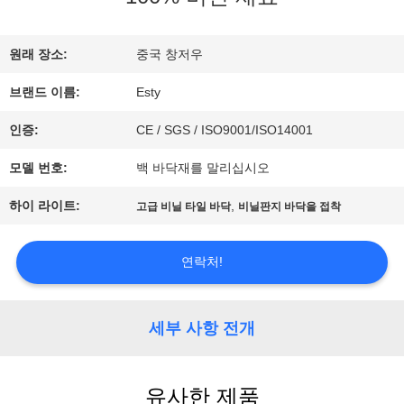
리
에
원래 장소:
중국 창저우
브랜드 이름:
Esty
관
인증:
CE / SGS / ISO9001/ISO14001
한
모델 번호:
백 바닥재를 말리십시오
것
하이 라이트:
,
고급 비닐 타일 바닥
비닐판지 바닥을 접착
공
연락처!
장
투
세부 사항 전개
어
유사한 제품