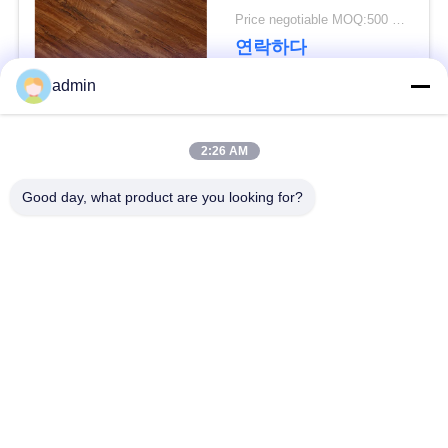
Price negotiable MOQ:500 평방 미터
연락하다
뉴
admin
스
모든
2:26 AM
사
Good day, what product are you looking for?
유연한 PVC 바닥
고급 비닐 타일 바닥
건
균일 pvc 바닥
병원 PVC 바닥
인
반 정적 PVC 바닥
반 정적 PVC 엽
용
을
셀프 접착제 비닐 바
시크 백 비닐 바닥
닥재
요