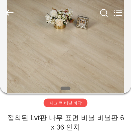
2018
-
2026
JIANGSU
ESTY
BUILDING
MATERIALS
CO.,LTD.
집
All
Rights
Reserved.
Developed
by
ECER
제
품
VR
쇼
시크 백 비닐 바닥
우
접착된 Lvt판 나무 표면 비닐 비닐판 6
리
x 36 인치