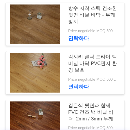
관
방수 자착 스틱 건조한
뒷면 비닐 바닥 - 부패
리
방지
Price negotiable MOQ:500 평방 미터
연락하다
저
희
럭셔리 클릭 드라이 백
와
비닐 바닥 PVC판지 환
경 보호
연
Price negotiable MOQ:500 평방 미터
락
연락하다
검은색 뒷면과 함께
뉴
PVC 건조 백 비닐 바
스
닥, 2mm / 3mm 두께
Price negotiable MOQ:500 평방 미터