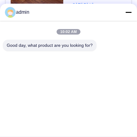
연락하다
사
admin
건
모든
10:02 AM
인
Good day, what product are you looking for?
유연한 PVC 바닥
고급 비닐 타일 바닥
용
을
균일 pvc 바닥
병원 PVC 바닥
요
반 정적 PVC 바닥
반 정적 PVC 엽
청
하
셀프 접착제 비닐 바
시크 백 비닐 바닥
닥재
십
시