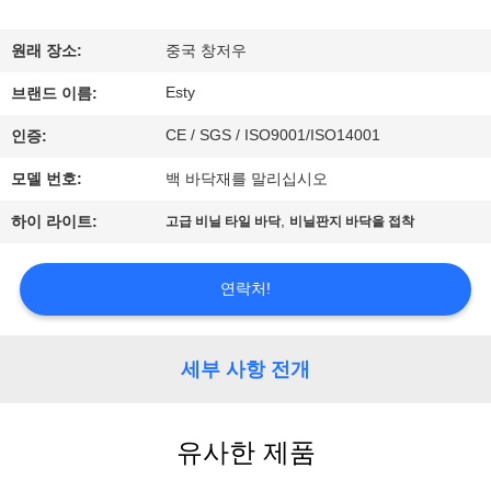
에
원래 장소:
중국 창저우
관
Esty
브랜드 이름:
한
CE / SGS / ISO9001/ISO14001
인증:
것
모델 번호:
백 바닥재를 말리십시오
,
하이 라이트:
고급 비닐 타일 바닥
비닐판지 바닥을 접착
공
장
연락처!
투
어
세부 사항 전개
품
유사한 제품
질