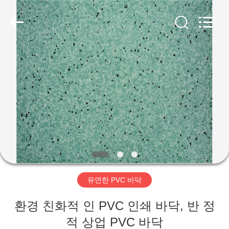
2018
-
2026
JIANGSU
ESTY
BUILDING
MATERIALS
CO.,LTD.
집
All
Rights
Reserved.
Developed
by
ECER
제
품
VR
쇼
유연한 PVC 바닥
우
환경 친화적 인 PVC 인쇄 바닥, 반 정
리
적 상업 PVC 바닥