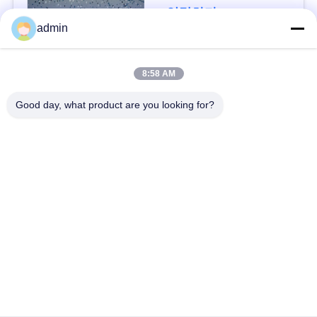
연락하다
사
admin
건
모든
8:58 AM
인
Good day, what product are you looking for?
유연한 PVC 바닥
고급 비닐 타일 바닥
용
을
균일 pvc 바닥
병원 PVC 바닥
요
반 정적 PVC 바닥
반 정적 PVC 엽
청
하
셀프 접착제 비닐 바
시크 백 비닐 바닥
닥재
십
시