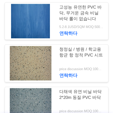
관
고성능 유연한 PVC 바
닥, 무거운 금속 비닐
리
바닥 롤이 없습니다
5.2-8.1USD/SQM MOQ:500sqm
연락하다
저
희
청정실 / 병원 / 학교용
와
항균 항 정적 PVC 시트
연
price discussion MOQ:100제곱미터
락
연락하다
다채색 유연 비닐 바닥
뉴
2*20m 동질 PVC 바닥
스
price discussion MOQ:100제곱미터