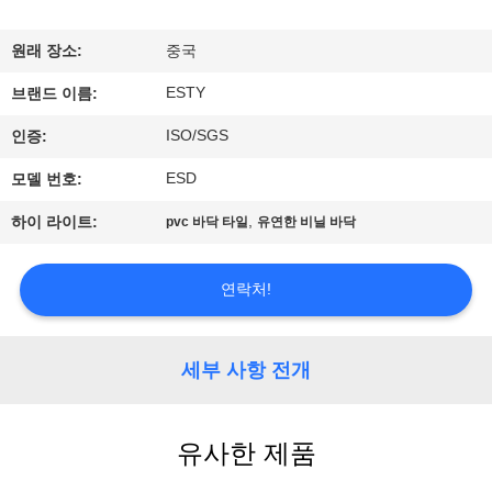
에
원래 장소:
중국
관
ESTY
브랜드 이름:
한
ISO/SGS
인증:
것
ESD
모델 번호:
,
하이 라이트:
pvc 바닥 타일
유연한 비닐 바닥
공
장
연락처!
투
어
세부 사항 전개
품
유사한 제품
질