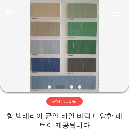
2018
-
2026
JIANGSU
ESTY
BUILDING
MATERIALS
CO.,LTD.
집
All
Rights
Reserved.
Developed
by
ECER
제
품
VR
쇼
균일 pvc 바닥
우
항 박테리아 균일 타일 바닥 다양한 패
리
턴이 제공됩니다