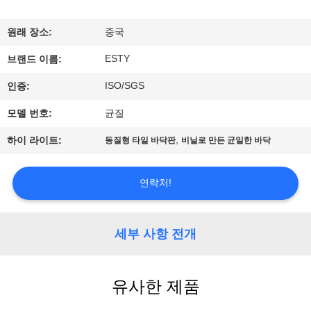
에
원래 장소:
중국
관
ESTY
브랜드 이름:
한
ISO/SGS
인증:
것
모델 번호:
균질
,
하이 라이트:
동질형 타일 바닥판
비닐로 만든 균일한 바닥
공
장
연락처!
투
어
세부 사항 전개
품
유사한 제품
질