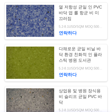
관
열 저항성 균일 인 PVC
바닥 엽 롤 항균 비 미
리
끄러짐
5.2-8.1USD/SQM MOQ:500sqm
연락하다
저
희
다채로운 균일 비닐 바
와
닥 환경 친화적 인 플라
스틱 병원 도서관
연
5.2-8.1USD/SQM MOQ:500sqm
락
연락하다
상업용 및 병원 장식용
뉴
비 슬리프 균일 PVC 바
스
닥
5.2-8.1USD/SQM MOQ:500sqm