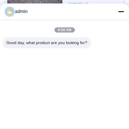
연락하다
사
admin
건
모든
8:58 AM
인
Good day, what product are you looking for?
유연한 PVC 바닥
고급 비닐 타일 바닥
용
을
균일 pvc 바닥
병원 PVC 바닥
요
반 정적 PVC 바닥
반 정적 PVC 엽
청
하
셀프 접착제 비닐 바
시크 백 비닐 바닥
닥재
십
시