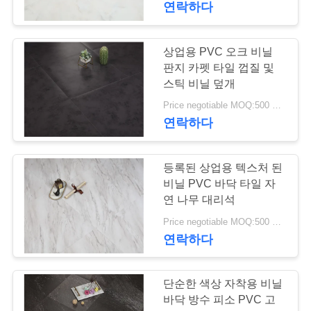
연락하다
오
상업용 PVC 오크 비닐
사
판지 카펫 타일 껍질 및
스틱 비닐 덮개
이
Price negotiable MOQ:500 평방 미터
트
연락하다
맵
등록된 상업용 텍스처 된
비닐 PVC 바닥 타일 자
개
연 나무 대리석
인
Price negotiable MOQ:500 평방 미터
연락하다
정
보
단순한 색상 자착용 비닐
보
바닥 방수 피소 PVC 고