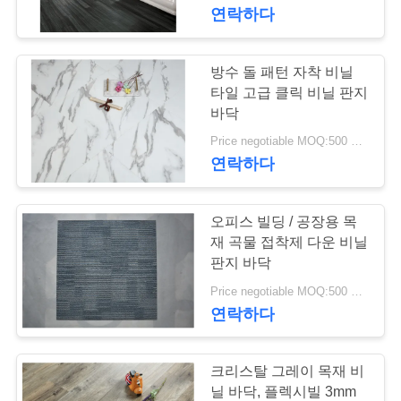
연락하다
에
관
방수 돌 패턴 자착 비닐
한
타일 고급 클릭 비닐 판지
바닥
것
Price negotiable MOQ:500 평방 미터
연락하다
공
장
오피스 빌딩 / 공장용 목
재 곡물 접착제 다운 비닐
투
판지 바닥
어
Price negotiable MOQ:500 평방 미터
연락하다
품
크리스탈 그레이 목재 비
질
닐 바닥, 플렉시빌 3mm