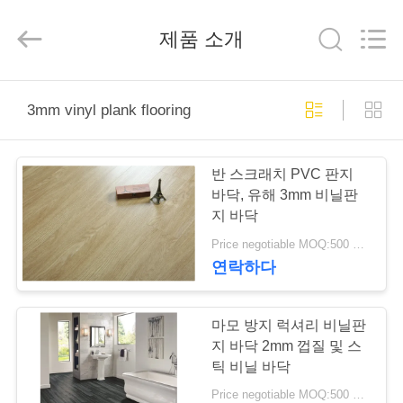
2018
-
2026
제품 소개
JIANGSU
ESTY
BUILDING
MATERIALS
CO.,LTD.
집
All
Rights
3mm vinyl plank flooring
Reserved.
Developed
by
ECER
제
반 스크래치 PVC 판지
품
바닥, 유해 3mm 비닐판
지 바닥
Price negotiable MOQ:500 평방 미터
VR
연락하다
쇼
마모 방지 럭셔리 비닐판
우
지 바닥 2mm 껍질 및 스
틱 비닐 바닥
리
Price negotiable MOQ:500 평방 미터