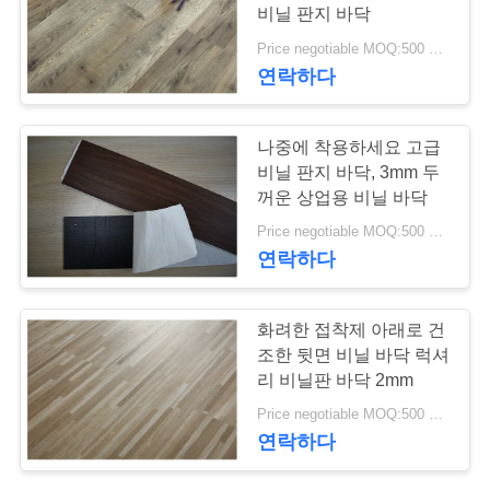
비닐 판지 바닥
관
Price negotiable MOQ:500 평방 미터
리
연락하다
나중에 착용하세요 고급
저
비닐 판지 바닥, 3mm 두
희
꺼운 상업용 비닐 바닥
Price negotiable MOQ:500 평방 미터
와
연락하다
연
락
화려한 접착제 아래로 건
조한 뒷면 비닐 바닥 럭셔
리 비닐판 바닥 2mm
뉴
Price negotiable MOQ:500 평방 미터
연락하다
스