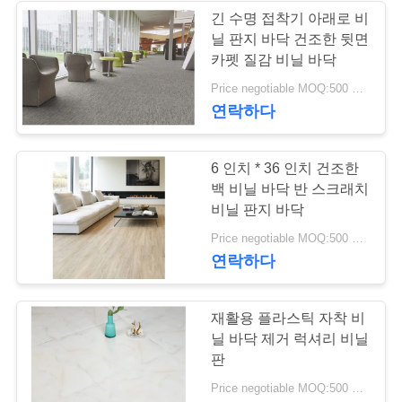
긴 수명 접착기 아래로 비
사
닐 판지 바닥 건조한 뒷면
카펫 질감 비닐 바닥
건
Price negotiable MOQ:500 평방 미터
연락하다
인
용
6 인치 * 36 인치 건조한
백 비닐 바닥 반 스크래치
을
비닐 판지 바닥
요
Price negotiable MOQ:500 평방 미터
연락하다
청
하
재활용 플라스틱 자착 비
닐 바닥 제거 럭셔리 비닐
십
판
시
Price negotiable MOQ:500 평방 미터