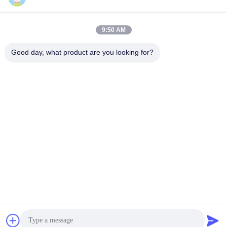
모든
9:50 AM
Good day, what product are you looking for?
유연한 PVC 바닥
고급 비닐 타일 바닥
균일 pvc 바닥
병원 PVC 바닥
반 정적 PVC 바닥
반 정적 PVC 엽
셀프 접착제 비닐 바
시크 백 비닐 바닥
닥재
구독하십시오