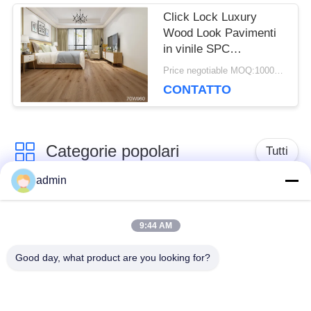
Click Lock Luxury
POLITICA
Wood Look Pavimenti
in vinile SPC
SULLA
Commercial Luxury
Price negotiable MOQ:1000 metri quadrati
Vinyl Tile
PRIVACY
CONTATTO
Categorie popolari
Tutti
admin
pavimentazione di
Pavimenti in PVC
lusso delle mattonelle
9:44 AM
flessibili
del vinile
Good day, what product are you looking for?
pavimenti in pvc
pavimenti in PVC per
omogenei
ospedali