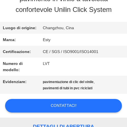
NOI
confortevole Unilin Click System
VISITA
Luogo di origine:
Changzhou, Cina
ALLA
Marca:
Esty
FABBRICA
Certificazione:
CE / SGS / ISO9001/ISO14001
Numero di
LVT
modello:
CONTROLLO
Evidenziare:
,
pavimentazione di clic del vinile
DELLA
pavimenti di tubi in pvc riciclati
QUALITÀ
CONTATTACI!
CONTATTACI
DETTAGLI DI APERTURA