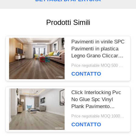
NOTIZIE
Prodotti Simili
CASI
Pavimenti in vinile SPC
Pavimenti in plastica
Legno Grano Cliccare
CHIEDI UN
assi 2mm 3mm
Price negotiable MOQ:500 metri quadrati
Spessore
CONTATTO
PREVENTIVO
Click Interlocking Pvc
MAPPA
No Glue Spc Vinyl
Plank Pavimento
DEL
Ambientale
Price negotiable MOQ:1000 metri quadrati
SITO
CONTATTO