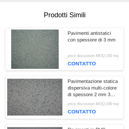
Prodotti Simili
NOTIZIE
Pavimenti antistatici
CASI
con spessore di 3 mm
price discussion MOQ:100 mq
CHIEDI UN
CONTATTO
PREVENTIVO
Pavimentazione statica
dispersiva multi-colore
MAPPA
di spessore 2 mm 3
mm Esd per la sala
DEL
price discussion MOQ:100 mq
server
CONTATTO
SITO