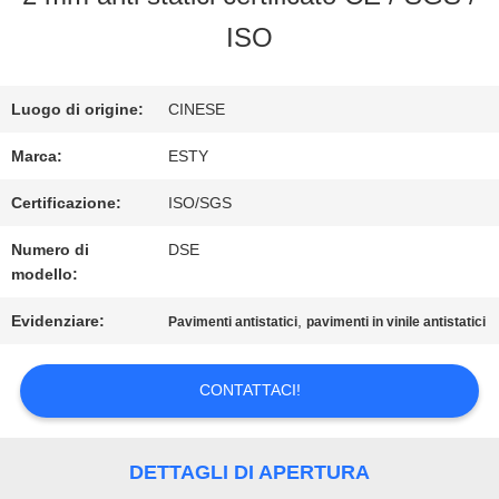
NOI
ISO
VISITA
Luogo di origine:
CINESE
ALLA
Marca:
ESTY
FABBRICA
Certificazione:
ISO/SGS
Numero di
DSE
modello:
CONTROLLO
Evidenziare:
,
Pavimenti antistatici
pavimenti in vinile antistatici
DELLA
QUALITÀ
CONTATTACI!
CONTATTACI
DETTAGLI DI APERTURA