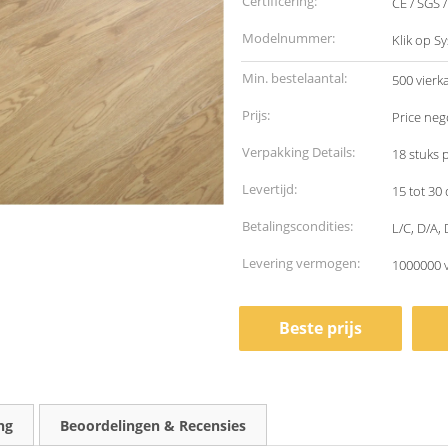
Certificering:
CE / SGS 
Modelnummer:
Klik op S
Min. bestelaantal:
500 vierk
Prijs:
Price neg
Verpakking Details:
18 stuks 
Levertijd:
15 tot 30
Betalingscondities:
L/C, D/A,
Levering vermogen:
1000000 
Beste prijs
ng
Beoordelingen & Recensies