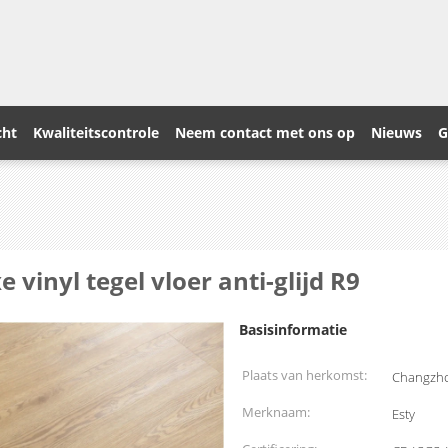
cht
Kwaliteitscontrole
Neem contact met ons op
Nieuws
G
e vinyl tegel vloer anti-glijd R9
Basisinformatie
Plaats van herkomst:
Changzho
Merknaam:
Esty