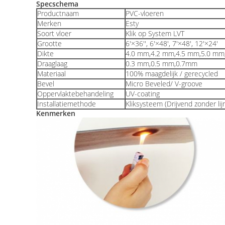
Specschema
Productnaam
PVC-vloeren
Merken
Esty
Soort vloer
Klik op System LVT
Grootte
6'×36'', 6'×48', 7'×48', 12'×24'
Dikte
4.0 mm,4.2 mm,4.5 mm,5.0 mm
Draaglaag
0.3 mm,0.5 mm,0.7mm
Materiaal
100% maagdelijk / gerecycled
Bevel
Micro Beveled/ V-groove
Oppervlaktebehandeling
UV-coating
Installatiemethode
Kliksysteem (Drijvend zonder lij
Kenmerken