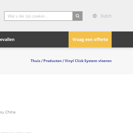
Dutch
search
evallen
Vraag een offerte
Thuis
Producten
Vinyl Click System vloeren
/
/
u, China