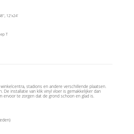
8'', 12'x24'
ep T
winkelcentra, stadions en andere verschillende plaatsen.
De installatie van klik vinyl vloer is gemakkelijker dan
m ervoor te zorgen dat de grond schoon en glad is.
heden)