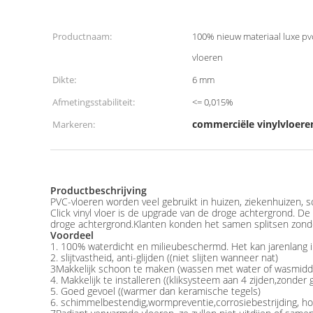
Productnaam:
100% nieuw materiaal luxe pvc
vloeren
Dikte:
6 mm
Afmetingsstabiliteit:
<= 0,015%
commerciële vinylvloere
Markeren:
Productbeschrijving
PVC-vloeren worden veel gebruikt in huizen, ziekenhuizen, 
Click vinyl vloer is de upgrade van de droge achtergrond. De 
droge achtergrond.Klanten konden het samen splitsen zonder 
Voordeel
1. 100% waterdicht en milieubeschermd. Het kan jarenlang 
2. slijtvastheid, anti-glijden ((niet slijten wanneer nat)
3Makkelijk schoon te maken (wassen met water of wasmidd
4. Makkelijk te installeren ((kliksysteem aan 4 zijden,zonder 
5. Goed gevoel ((warmer dan keramische tegels)
6. schimmelbestendig,wormpreventie,corrosiebestrijding, h