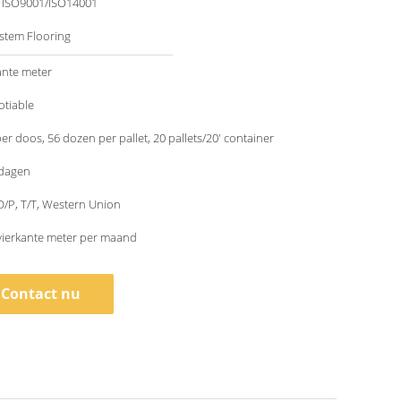
/ ISO9001/ISO14001
ystem Flooring
ante meter
otiable
per doos, 56 dozen per pallet, 20 pallets/20' container
 dagen
 D/P, T/T, Western Union
vierkante meter per maand
Contact nu