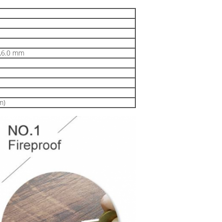
,6.0 mm
m)