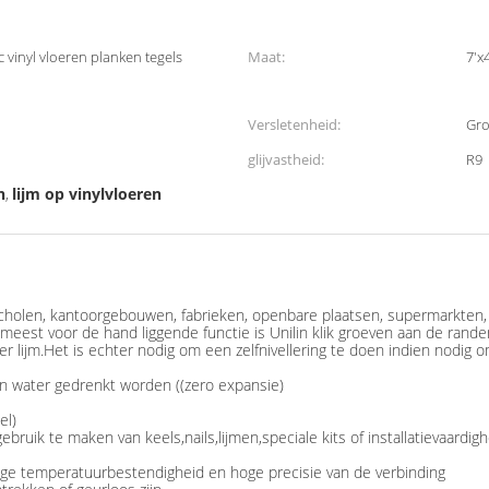
 vinyl vloeren planken tegels
Maat:
7'x4
Versletenheid:
Gro
glijvastheid:
R9
n
lijm op vinylvloeren
,
scholen, kantoorgebouwen, fabrieken, openbare plaatsen, supermarkten, 
meest voor de hand liggende functie is Unilin klik groeven aan de randen. 
lijm.Het is echter nodig om een zelfnivellering te doen indien nodig o
in water gedrenkt worden ((zero expansie)
el)
gebruik te maken van keels,nails,lijmen,speciale kits of installatievaardig
oge temperatuurbestendigheid en hoge precisie van de verbinding