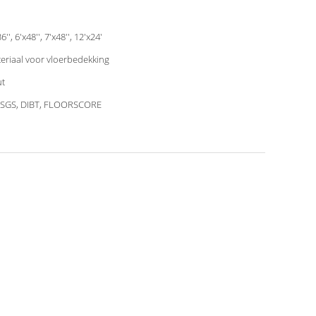
6'', 6'x48'', 7'x48'', 12'x24'
eriaal voor vloerbedekking
t
 SGS, DIBT, FLOORSCORE