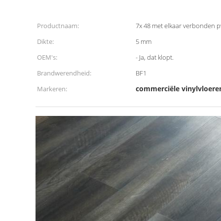
Productnaam:
7x 48 met elkaar verbonden pv
Dikte:
5 mm
OEM's:
- Ja, dat klopt.
Brandwerendheid:
BF1
commerciële vinylvloere
Markeren: