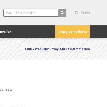
Dutch
search
evallen
Vraag een offerte
Thuis
Producten
Vinyl Click System vloeren
/
/
u, China