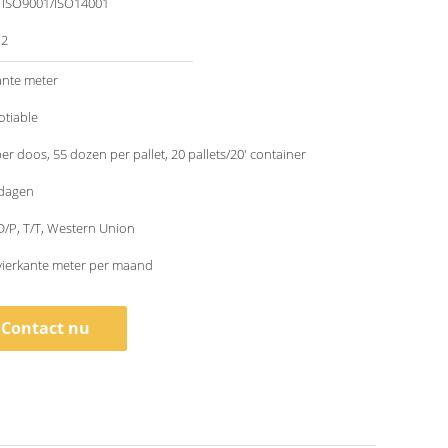
/ ISO9001/ISO14001
12
ante meter
otiable
per doos, 55 dozen per pallet, 20 pallets/20' container
 dagen
 D/P, T/T, Western Union
vierkante meter per maand
Contact nu