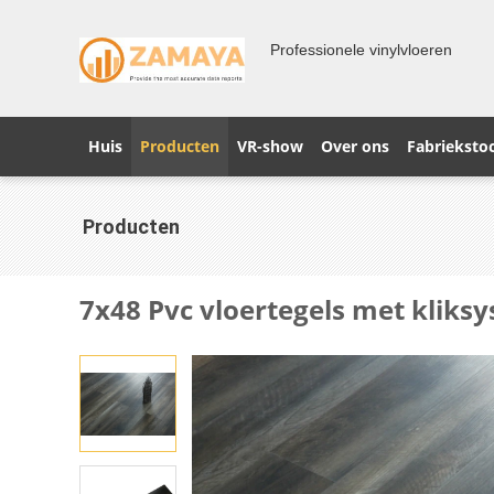
Professionele vinylvloeren
Huis
Producten
VR-show
Over ons
Fabrieksto
Producten
7x48 Pvc vloertegels met kliks