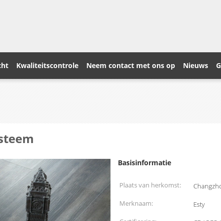
cht
Kwaliteitscontrole
Neem contact met ons op
Nieuws
G
ysteem
Basisinformatie
Plaats van herkomst:
Changzho
Merknaam:
Esty