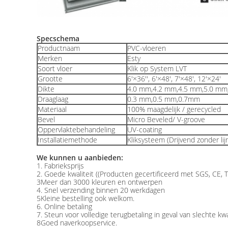
Specschema
Productnaam
PVC-vloeren
Merken
Esty
Soort vloer
Klik op System LVT
Grootte
6'×36'', 6'×48', 7'×48', 12'×24'
Dikte
4.0 mm,4.2 mm,4.5 mm,5.0 mm
Draaglaag
0.3 mm,0.5 mm,0.7mm
Materiaal
100% maagdelijk / gerecycled
Bevel
Micro Beveled/ V-groove
Oppervlaktebehandeling
UV-coating
Installatiemethode
Kliksysteem (Drijvend zonder lij
We kunnen u aanbieden:
1. Fabrieksprijs
2. Goede kwaliteit ((Producten gecertificeerd met SGS, CE, 
3Meer dan 3000 kleuren en ontwerpen
4. Snel verzending binnen 20 werkdagen
5Kleine bestelling ook welkom.
6. Online betaling
7. Steun voor volledige terugbetaling in geval van slechte kwa
8Goed naverkoopservice.