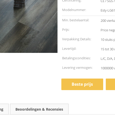
Certificering:
CE / SGS 
Modelnummer:
Esty-LG6
Min. bestelaantal:
200 vierk
Prijs:
Price neg
Verpakking Details:
10 stuks 
Levertijd:
15 tot 30
Betalingscondities:
L/C, D/A,
Levering vermogen:
1000000 
Beste prijs
ng
Beoordelingen & Recensies