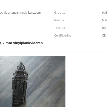
c-vloertegels met kliksysteem
Grootte:
6'x3
functie:
Mat
Textuur:
hou
Certificering:
CE,
n
2 mm vinylplankvloeren
,