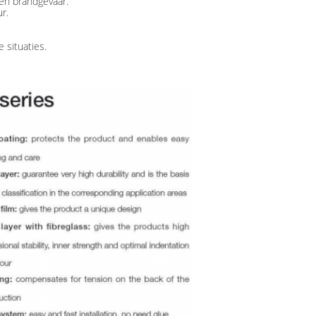
een brandgevaar.
ur.
 situaties.